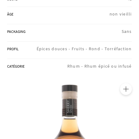
RÉGIONS
non vieilli
ÂGE
COFFRETS & CADEAUX
Sans
PACKAGING
Épices douces -
Fruits -
Rond -
Torréfaction
PROFIL
BOUTIQUE LOIRET
Rhum -
Rhum épicé ou infusé
CATÉGORIE
BLOG
🔍