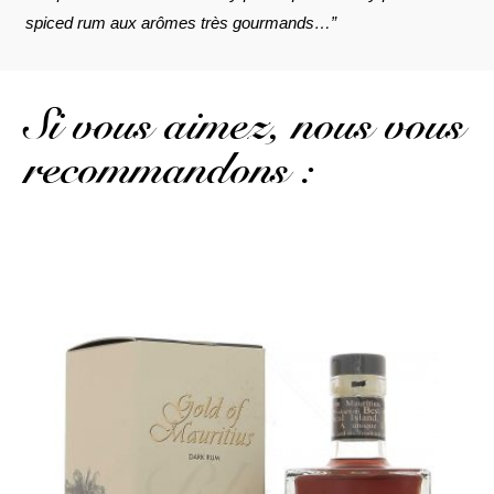
spiced rum aux arômes très gourmands…”
Si vous aimez, nous vous
recommandons :
Ce rhum destiné à la dégustation a aussi quelques notes de
cerise...