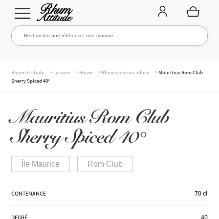
Aller
Aller
Rechercher une référence, une marque...
Rechercher
à
au
la
contenu
navigation
TOUTE LA CAVE
>
>
>
>
Rhum Attitude
La cave
Rhum
Rhum épicé ou infusé
Mauritius Rom Club
Sherry Spiced 40°
NOS RHUMS
Mauritius Rom Club
Sherry Spiced 40°
WHISKIES & +
Île Maurice
Rom Club
MARQUES
70 cl
CONTENANCE
40
DEGRÉ