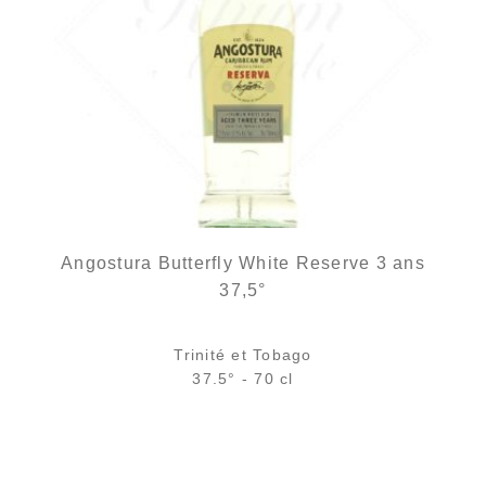
Angostura Butterfly White Reserve 3 ans
37,5°
Trinité et Tobago
37.5° - 70 cl
Bouteille :
23,90
€
en stock
Échantillon 5 cl :
4,61
€