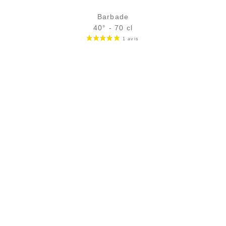
Barbade
40° - 70 cl
Bouteille :
31,90
€
en stock
Échantillon 5 cl :
5,18
€
rupture temporaire
AJOUTER
FAVORIS
PAIEMENT SÉCURISÉ