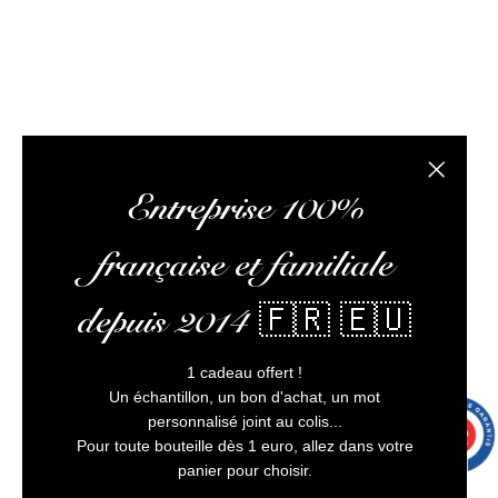
L’abus d’alcool est dangereux pour la santé, à
consommer avec modération
Fermer la
Entreprise 100%
1 avi
française et familiale
depuis 2014 🇫🇷 🇪🇺
1 cadeau offert !
Un échantillon, un bon d'achat, un mot
personnalisé joint au colis...
9.7
/10
9993 avis
Pour toute bouteille dès 1 euro, allez dans votre
panier pour choisir.