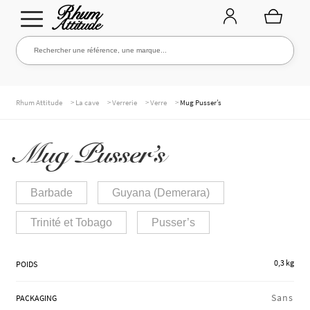
Aller
Aller
Rechercher une référence, une marque...
Rechercher
à
au
la
contenu
navigation
TOUTE LA CAVE
>
>
>
>
Rhum Attitude
La cave
Verrerie
Verre
Mug Pusser’s
Mug Pusser’s
NOS RHUMS
Barbade
Guyana (Demerara)
WHISKIES & +
Trinité et Tobago
Pusser’s
0,3 kg
POIDS
MARQUES
Sans
PACKAGING