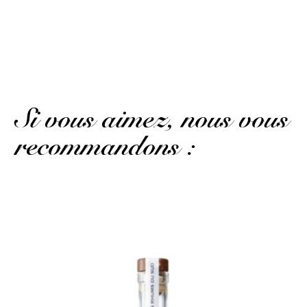
E. L.
Publié le 16 janvier 2023 à 18 h 20 min
A bit expensive but it’s pure delight… ??
(Avis traduit)
Si vous aimez, nous vous
recommandons :
Une pure gourmandise...