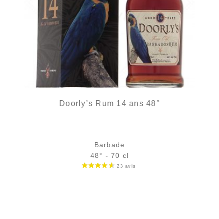
Doorly’s Rum 14 ans 48°
Barbade
48° - 70 cl
Bouteille :
87,90
€
en stock
Échantillon 5 cl :
9,18
€
en stock