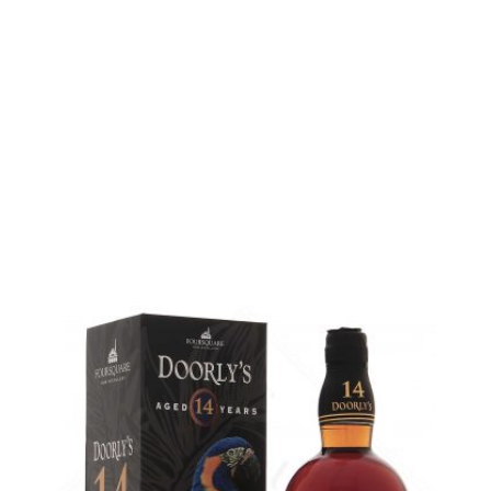
Bouteille :
rupture définitive
Sample Verre 3 cl :
rupture définitive
AJOUTER
FAVORIS
Un rhum de la Barbade qu'il faut avoir dans son bar...