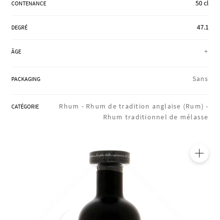
50 cl
CONTENANCE
RÉGIONS
47.1
DEGRÉ
COFFRETS & CADEAUX
+
ÂGE
Sans
PACKAGING
BOUTIQUE LOIRET
Rhum -
Rhum de tradition anglaise (Rum) -
CATÉGORIE
Rhum traditionnel de mélasse
BLOG
🔍