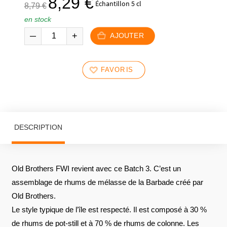
8,29
€
Échantillon 5 cl
8,79
€
prix
prix
en stock
initial
actuel
était :
est :
AJOUTER
8,79 €.
8,29 €.
FAVORIS
DESCRIPTION
Old Brothers FWI revient avec ce Batch 3. C’est un
assemblage de rhums de mélasse de la Barbade créé par
Old Brothers.
Le style typique de l’île est respecté. Il est composé à 30 %
de rhums de pot-still et à 70 % de rhums de colonne. Les