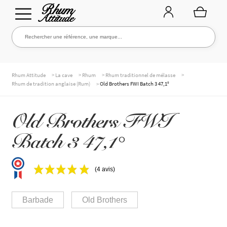
Aller
Aller
Rechercher une référence, une marque...
Rechercher
à
au
la
contenu
navigation
TOUTE LA CAVE
>
>
>
>
Rhum Attitude
La cave
Rhum
Rhum traditionnel de mélasse
>
Rhum de tradition anglaise (Rum)
Old Brothers FWI Batch 3 47,1°
NOS RHUMS
Old Brothers FWI
Batch 3 47,1°
WHISKIES & +
(4 avis)
MARQUES
Barbade
Old Brothers