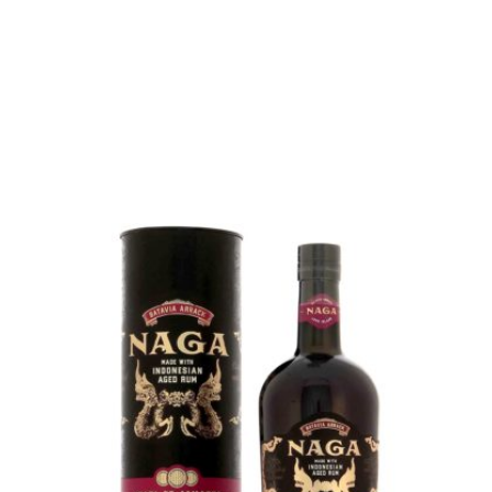
AJOUTER
FAVORIS
De la torréfaction et des fruits sucrés...