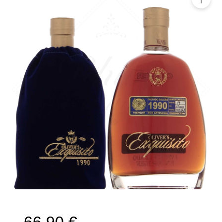
🔍
66,90
€