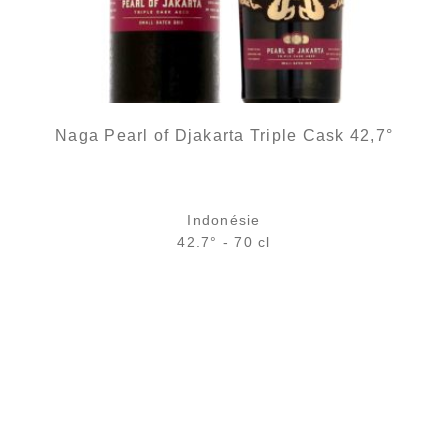
Naga Pearl of Djakarta Triple Cask 42,7°
Indonésie
42.7° - 70 cl
Bouteille :
48,90
€
en stock
Échantillon 5 cl :
6,39
€
rupture temporaire
AJOUTER
FAVORIS