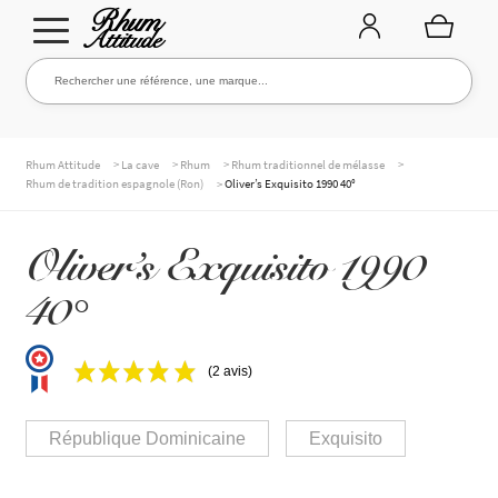
Aller
Aller
Rechercher une référence, une marque...
Rechercher
à
au
la
contenu
navigation
TOUTE LA CAVE
>
>
>
>
Rhum Attitude
La cave
Rhum
Rhum traditionnel de mélasse
>
Rhum de tradition espagnole (Ron)
Oliver’s Exquisito 1990 40°
NOS RHUMS
Oliver’s Exquisito 1990
40°
WHISKIES & +
(2 avis)
MARQUES
République Dominicaine
Exquisito