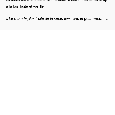
à la fois fruité et vanillé.
« Le rhum le plus fruité de la série, très rond et gourmand… »
AVIS À PROPOS DU PRODUIT
VOIR L'ATTESTATION
10
/10
Sloane R.
Publié le 4 janvier 2022 à 9 h 45 min
Basé sur 2 avis
C’est un cadeau mais la personne est très satisfaite
Sloane R.