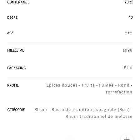
70 cl
CONTENANCE
RÉGIONS
40
DEGRÉ
COFFRETS & CADEAUX
+++
ÂGE
1990
MILLÉSIME
BOUTIQUE LOIRET
Étui
PACKAGING
BLOG
Épices douces -
Fruits -
Fumée -
Rond -
PROFIL
Torréfaction
Rhum -
Rhum de tradition espagnole (Ron) -
CATÉGORIE
Rhum traditionnel de mélasse