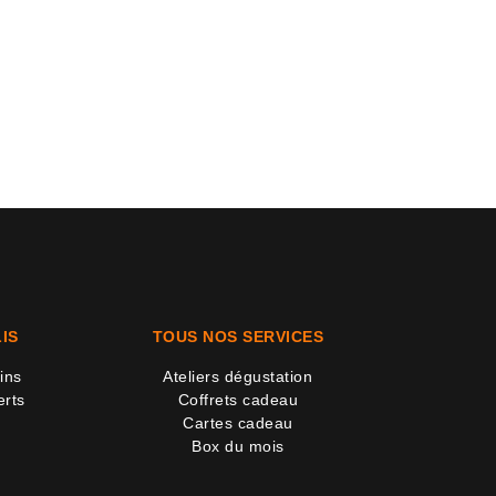
IS
TOUS NOS SERVICES
ins
Ateliers dégustation
erts
Coffrets cadeau
Cartes cadeau
Box du mois