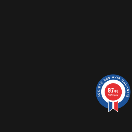
9.7
/10
9991 avis