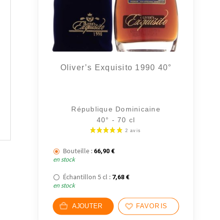
Oliver’s Exquisito 1990 40°
République Dominicaine
40° - 70 cl
Bouteille :
66,90
€
en stock
Échantillon 5 cl :
7,68
€
en stock
AJOUTER
FAVORIS