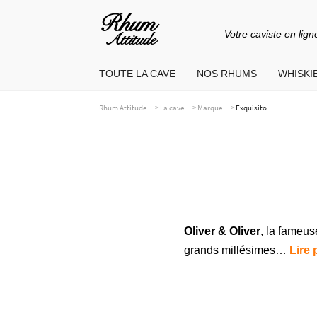
Votre caviste en lign
Aller
Aller
à
au
TOUTE LA CAVE
NOS RHUMS
WHISKIE
la
contenu
navigation
>
>
>
Rhum Attitude
La cave
Marque
Exquisito
Oliver & Oliver
, la fameu
grands millésimes…
Lire 