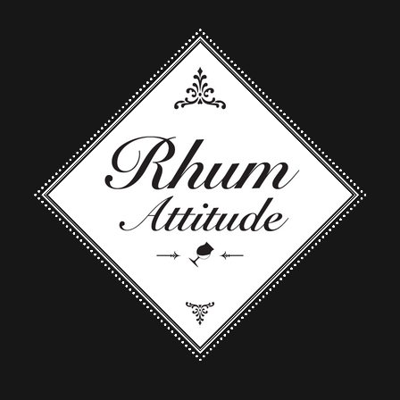
 boite