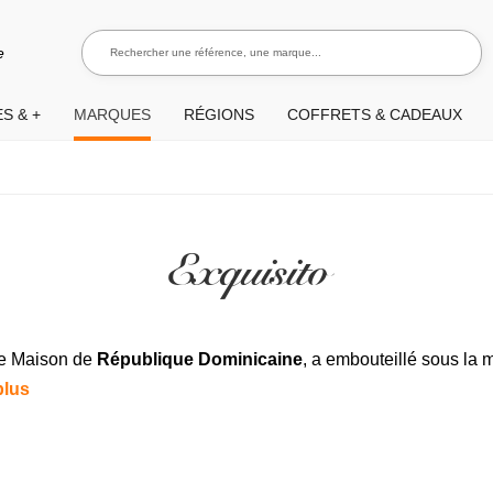
Rechercher une référence, une marque...
Recherch
e
S & +
MARQUES
RÉGIONS
COFFRETS & CADEAUX
Exquisito
se Maison de
République Dominicaine
, a embouteillé sous la
plus