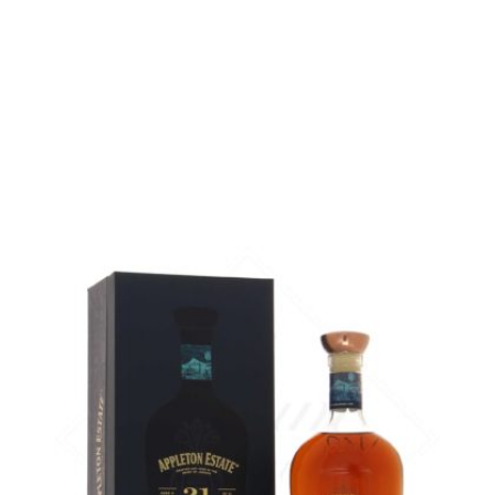
Bouteille :
37,90
€
rupture temporaire
Échantillon 5 cl :
5,61
€
en stock
AJOUTER
FAVORIS