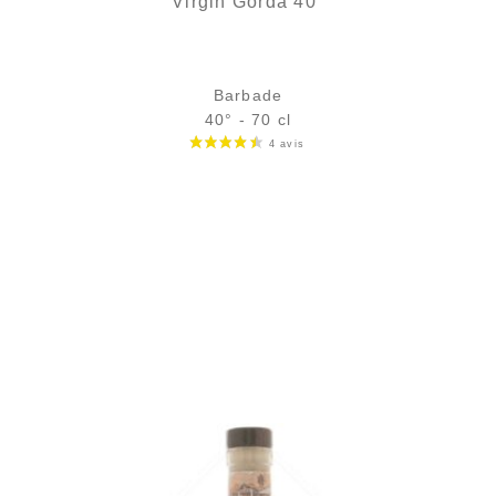
Virgin Gorda 40°
Barbade
40° - 70 cl
Bouteille :
33,90
€
rupture temporaire
Échantillon 5 cl :
5,32
€
en stock
AJOUTER
FAVORIS