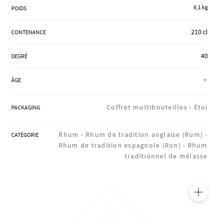
6,1 kg
RÉGIONS
POIDS
210 cl
CONTENANCE
COFFRETS & CADEAUX
40
DEGRÉ
+
ÂGE
BOUTIQUE LOIRET
Coffret multibouteilles -
Étui
PACKAGING
BLOG
Rhum -
Rhum de tradition anglaise (Rum) -
CATÉGORIE
Rhum de tradition espagnole (Ron) -
Rhum
traditionnel de mélasse
🔍