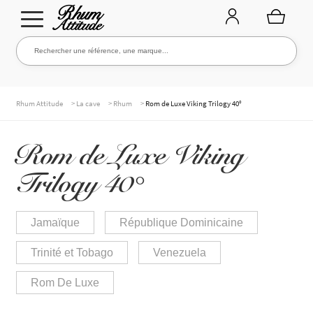
Aller
Aller
Rechercher une référence, une marque...
Rechercher
à
au
la
contenu
navigation
TOUTE LA CAVE
>
>
>
Rhum Attitude
La cave
Rhum
Rom de Luxe Viking Trilogy 40°
Rom de Luxe Viking
NOS RHUMS
Trilogy 40°
WHISKIES & +
Jamaïque
République Dominicaine
Trinité et Tobago
Venezuela
MARQUES
Rom De Luxe