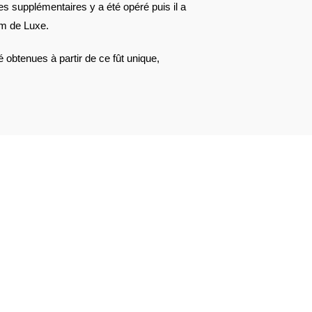
 supplémentaires y a été opéré puis il a
om de Luxe.
obtenues à partir de ce fût unique,
AVIS À PROPOS DU PRODUIT
2
0
0
0
0
1★
2★
3★
4★
5★