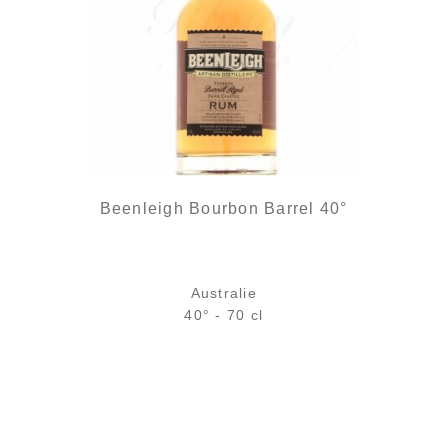
Beenleigh Bourbon Barrel 40°
Australie
40° - 70 cl
Bouteille :
45,90
€
rupture temporaire
Échantillon 5 cl :
6,18
€
en stock