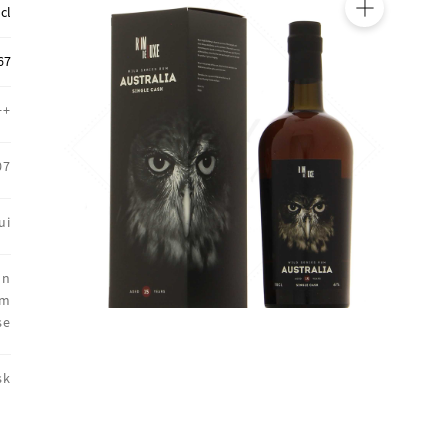
 cl
🔍
67
++
07
ui
on
um
se
sk