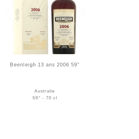
Beenleigh 13 ans 2006 59°
Australie
59° - 70 cl
Bouteille :
rupture définitive
Sample Verre 3 cl :
7,53
€
en stock