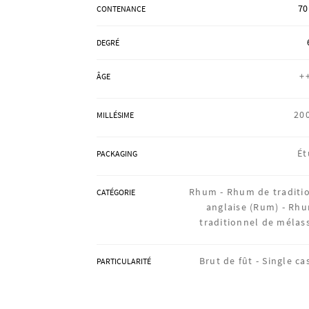
70
CONTENANCE
DEGRÉ
+
ÂGE
20
MILLÉSIME
Ét
PACKAGING
Rhum -
Rhum de traditi
CATÉGORIE
anglaise (Rum) -
Rh
traditionnel de mélas
Brut de fût -
Single ca
PARTICULARITÉ