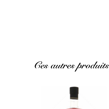
Merci pour cet echantillon
Danielle B.
Publié le 17 novembre 2024 à 7 h 36 min
Thank you for this sample
(Avis traduit)
Ces autres produits