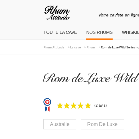
Votre caviste en lign
Aller
Aller
à
au
TOUTE LA CAVE
NOS RHUMS
WHISKIE
la
contenu
navigation
>
>
>
Rhum Attitude
La cave
Rhum
Rom de Luxe Wild Series no
Rom de Luxe Wild S
(2 avis)
Australie
Rom De Luxe