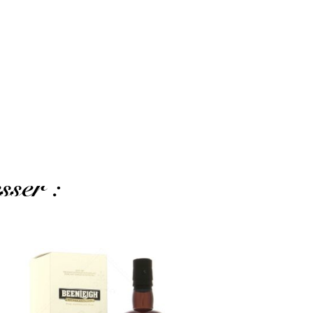
sser :