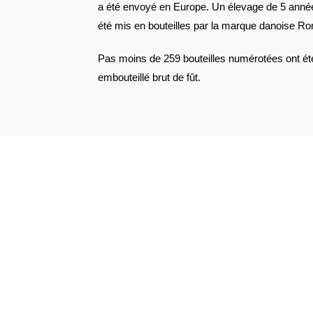
a été envoyé en Europe. Un élevage de 5 années
été mis en bouteilles par la marque danoise R
Pas moins de 259 bouteilles numérotées ont été 
embouteillé brut de fût.
VOIR L'ATTESTATION
Danielle B.
Publié le 17 novembre 2024 à 7 h 36 min