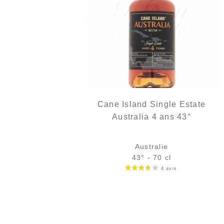
Cane Island Single Estate
Australia 4 ans 43°
Australie
43° - 70 cl
Bouteille :
42,90
€
en stock
Échantillon 5 cl :
5,96
€
rupture temporaire