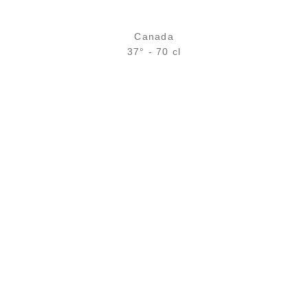
Canada
37° - 70 cl
Bouteille :
35,90
€
en stock
Échantillon 5 cl :
5,46
€
en stock
AJOUTER
FAVORIS
PAIEMENT SÉCURISÉ