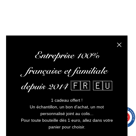
L’abus d’alcool est dangereux pour la santé, à
consommer avec modération
Fermer la
Entreprise 100%
française et familiale
depuis 2014 🇫🇷 🇪🇺
1 cadeau offert !
Un échantillon, un bon d'achat, un mot
personnalisé joint au colis...
9.7
/10
9993 avis
Pour toute bouteille dès 1 euro, allez dans votre
panier pour choisir.