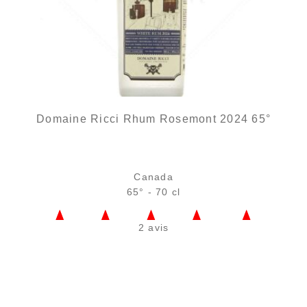
Domaine Ricci Rhum Rosemont 2024 65°
Canada
65° - 70 cl
2 avis
Bouteille :
68,90
€
en stock
Sample Verre 3 cl :
6,40
€
en stock