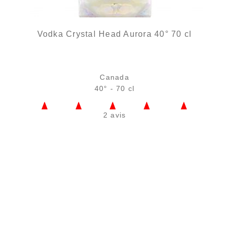
Vodka Crystal Head Aurora 40° 70 cl
Canada
40° - 70 cl
2 avis
Bouteille :
61,90
€
en stock
Échantillon 5 cl :
7,32
€
rupture temporaire
AJOUTER
FAVORIS