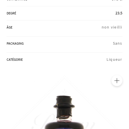
RÉGIONS
23.5
DEGRÉ
non vieilli
ÂGE
COFFRETS & CADEAUX
Sans
PACKAGING
BOUTIQUE LOIRET
Liqueur
CATÉGORIE
BLOG
🔍