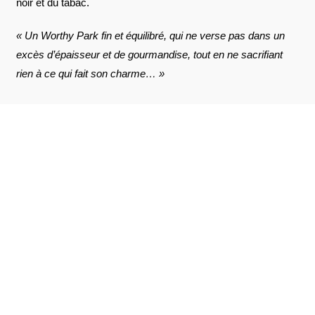
noir et du tabac.
« Un Worthy Park fin et équilibré, qui ne verse pas dans un
excès d’épaisseur et de gourmandise, tout en ne sacrifiant
rien à ce qui fait son charme… »
AVIS À PROPOS DU PRODUIT
VOIR L'ATTESTATION
6.7
/10
Lilian P.
Publié le 20 février 2020 à 3 h 12 min
Basé sur 3 avis
Classique.