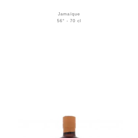
Jamaïque
56° - 70 cl
Bouteille :
rupture définitive
Sample Verre 3 cl :
rupture définitive
AJOUTER
FAVORIS
Une version un peu plus percutante mais aussi gourmande...