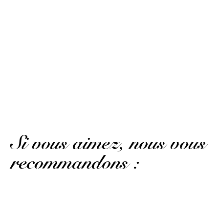
Lilian P.
Publié le 20 février 2020 à 3 h 12 min
Classic.
(Avis traduit)
colin .
Publié le 4 septembre 2019 à 20 h 35 min
Une valeur sûre venant de la Jamaïque
Si vous aimez, nous vous
recommandons :
Même année, même compte d'âge, pour cet embouteillage officiel...