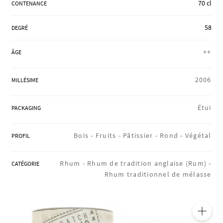
70 cl
CONTENANCE
RÉGIONS
58
DEGRÉ
COFFRETS & CADEAUX
++
ÂGE
2006
MILLÉSIME
BOUTIQUE LOIRET
Étui
PACKAGING
BLOG
Bois -
Fruits -
Pâtissier -
Rond -
Végétal
PROFIL
Rhum -
Rhum de tradition anglaise (Rum) -
CATÉGORIE
Rhum traditionnel de mélasse