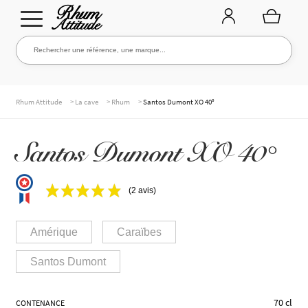
Aller
Aller
Rechercher une référence, une marque...
Rechercher
à
au
la
contenu
navigation
TOUTE LA CAVE
>
>
>
Rhum Attitude
La cave
Rhum
Santos Dumont XO 40°
Santos Dumont XO 40°
NOS RHUMS
(2 avis)
WHISKIES & +
Amérique
Caraïbes
Santos Dumont
MARQUES
70 cl
CONTENANCE