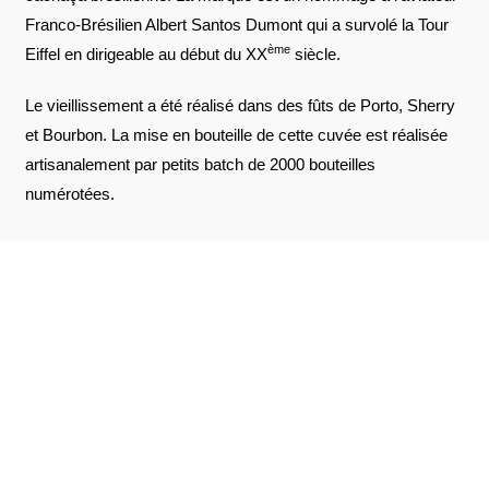
Franco-Brésilien Albert Santos Dumont qui a survolé la Tour
ème
Eiffel en dirigeable au début du XX
siècle.
Le vieillissement a été réalisé dans des fûts de Porto, Sherry
et Bourbon. La mise en bouteille de cette cuvée est réalisée
artisanalement par petits batch de 2000 bouteilles
numérotées.
AVIS À PROPOS DU PRODUIT
VOIR L'ATTESTATION
10
/10
Coralie D.