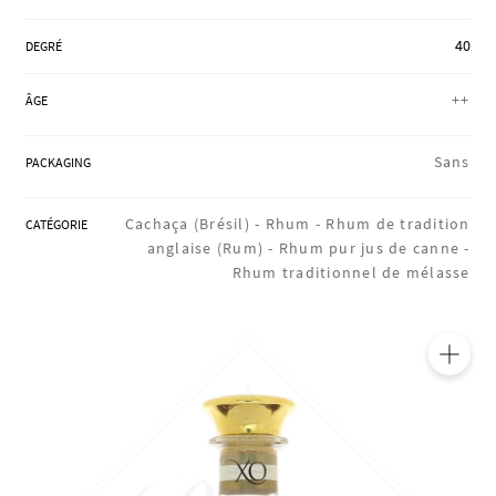
RÉGIONS
40
DEGRÉ
++
ÂGE
COFFRETS & CADEAUX
Sans
PACKAGING
BOUTIQUE LOIRET
Cachaça (Brésil) -
Rhum -
Rhum de tradition
CATÉGORIE
anglaise (Rum) -
Rhum pur jus de canne -
Rhum traditionnel de mélasse
BLOG
🔍