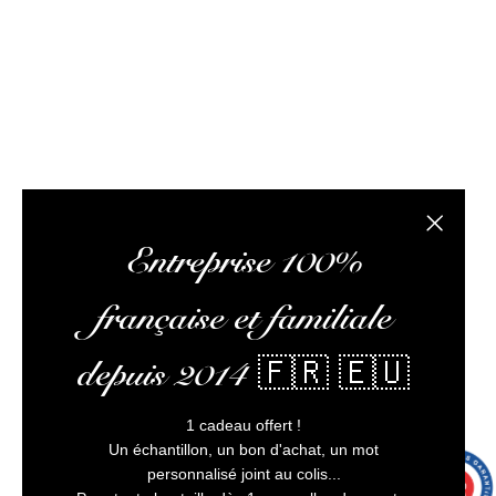
optimiser votre expérience, et vous assurer un service
client irréprochable.
L’abus d’alcool est dangereux pour la santé, à
consommer avec modération
Fermer la
Entreprise 100%
française et familiale
depuis 2014 🇫🇷 🇪🇺
1 cadeau offert !
Un échantillon, un bon d'achat, un mot
personnalisé joint au colis...
9.7
/10
9991 avis