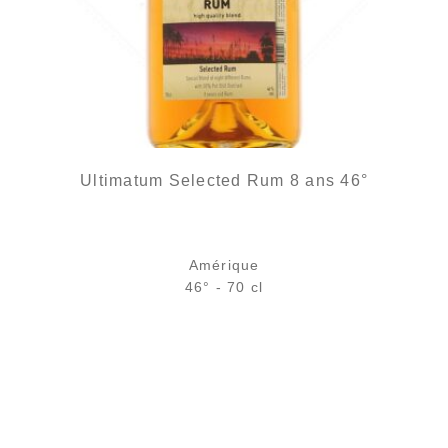
Ultimatum Selected Rum 8 ans 46°
Amérique
46° - 70 cl
Bouteille :
34,90
€
en stock
Échantillon 5 cl :
5,39
€
en stock
AJOUTER
FAVORIS