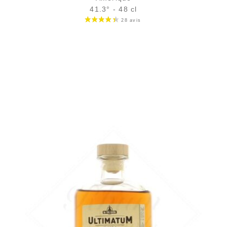
41.3° - 48 cl
84,50
€
en stock
AJOUTER
FAVORIS