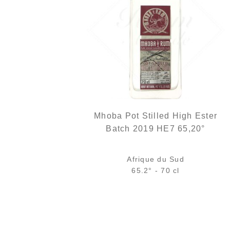
Mhoba Pot Stilled High Ester
Batch 2019 HE7 65,20°
Afrique du Sud
65.2° - 70 cl
Bouteille :
84,00
€
en stock
Échantillon 5 cl :
8,90
€
rupture temporaire