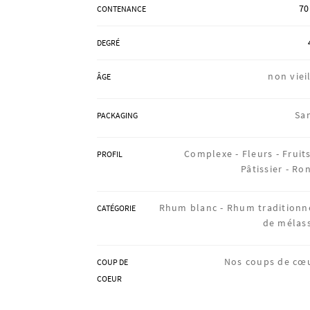
70
CONTENANCE
DEGRÉ
non vieil
ÂGE
Sa
PACKAGING
Complexe -
Fleurs -
Fruits
PROFIL
Pâtissier -
Ro
Rhum blanc -
Rhum traditionn
CATÉGORIE
de mélas
Nos coups de cœ
COUP DE
COEUR