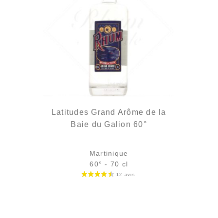
Latitudes Grand Arôme de la
Baie du Galion 60°
Martinique
60° - 70 cl
Bouteille :
47,90
€
rupture temporaire
Échantillon 5 cl :
6,32
€