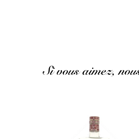
Publié le 22 mars 2023 à 19 h 03 min
Excellent for cooking and baking…
(Avis traduit
Si vous aimez, no
Le grand arôme version pur jus de canne...