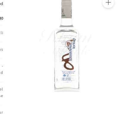
 cl
🔍
40
li
ns
 -
nd
el
se
ur