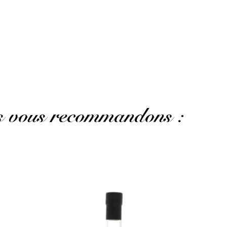
)
AFFICHER PLUS D'AVIS
us vous recommandons :
Direction la Martinique pour un grand arôme très
pâtissier...