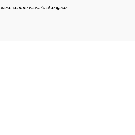
ropose comme intensité et longueur
AVIS À PROPOS DU PRODUIT
11
0
0
0
0
1★
2★
3★
4★
5★