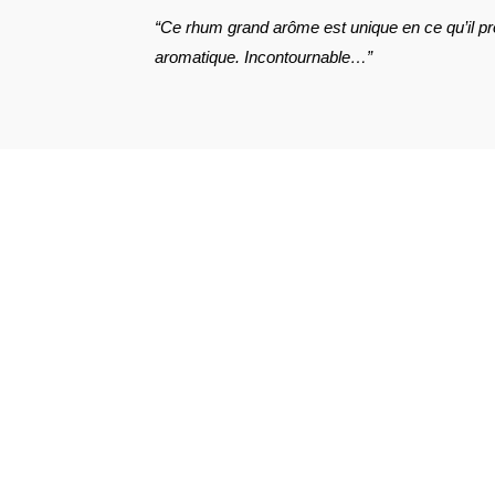
“Ce rhum grand arôme est unique en ce qu’il p
aromatique. Incontournable…”
VOIR L'ATTESTATION
Pascal S.
Publié le 13 avril 2024 à 14 h 47 min
Je connais bien le produit.. excellent…