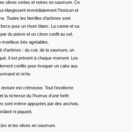
 les olives vertes et noires en saumure. Ce
ui élargissent immédiatement l’horizon et
me. Toutes les familles d’arômes sont
e force pour un rhum blanc. La canne et sa
ar du poivre et un citron confit au sel.
n moelleux très agréables.
té d’arômes : du cuir, de la saumure, un
qué, il est présent à chaque moment. Les
galement confits pour évoquer un cake aux
gourmand et riche.
a texture est crémeuse. Tout l’exotisme
 et la richesse du l’humus d’une forêt
 elles sont même appuyées par des anchois.
rûlant ni piquant.
 mûrs et les olives en saumure.