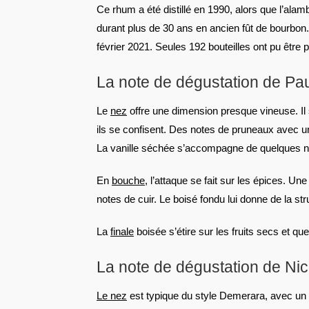
Ce rhum a été distillé en 1990, alors que l’alambic
durant plus de 30 ans en ancien fût de bourbon. 
février 2021. Seules 192 bouteilles ont pu être p
La note de dégustation de Pau
Le
nez
offre une dimension presque vineuse. Il s
ils se confisent. Des notes de pruneaux avec un 
La vanille séchée s’accompagne de quelques no
En
bouche
, l’attaque se fait sur les épices. Un
notes de cuir. Le boisé fondu lui donne de la str
La
finale
boisée s’étire sur les fruits secs et qu
La note de dégustation de Ni
Le nez
est typique du style Demerara, avec un b