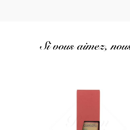
Si vous aimez, no
Un boisé riche qui ne masque pas un distillat
puissant...