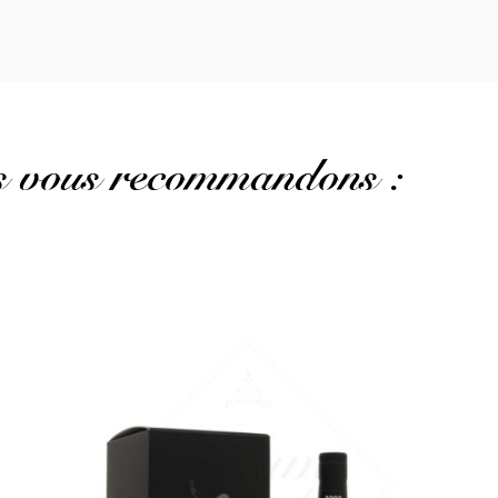
us vous recommandons :
Un excellent Port Mourant...