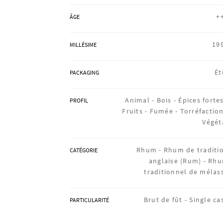
+
ÂGE
19
MILLÉSIME
Ét
PACKAGING
Animal -
Bois -
Épices fortes
PROFIL
Fruits -
Fumée -
Torréfaction
Végét
Rhum -
Rhum de traditi
CATÉGORIE
anglaise (Rum) -
Rh
traditionnel de mélas
Brut de fût -
Single ca
PARTICULARITÉ