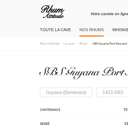
Votre caviste en lign
Aller
Aller
à
au
TOUTE LA CAVE
NOS RHUMS
WHISKIE
la
contenu
navigation
>
>
>
Rhum Attitude
La cave
Rhum
SBS Guyana Port Mourant 1
SBS Guyana Port 
Guyana (Demerara)
1423 SBS
70
CONTENANCE
53
DEGRÉ