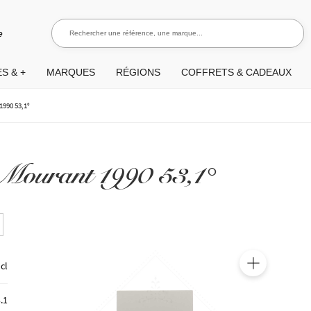
Rechercher une référence, une marque...
Recherch
e
S & +
MARQUES
RÉGIONS
COFFRETS & CADEAUX
990 53,1°
Mourant 1990 53,1°
 cl
🔍
.1