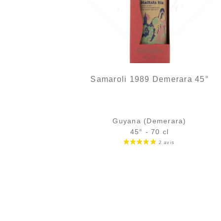
Samaroli 1989 Demerara 45°
Guyana (Demerara)
45° - 70 cl
Bouteille :
rupture définitive
Sample Verre 3 cl :
23,79
€
rupture temporaire
AJOUTER
FAVORIS