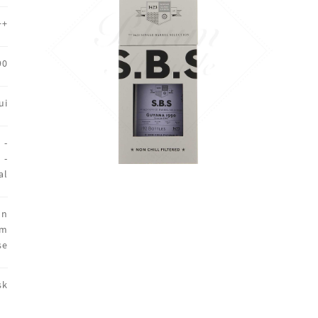
++
90
ui
 -
 -
al
on
um
se
sk