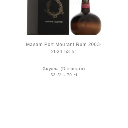
Masam Port Mourant Rum 2003-
2021 53,5°
Guyana (Demerara)
53.5° - 70 cl
Bouteille :
245,00
€
en stock
Sample Verre 3 cl :
14,05
€
en stock
AJOUTER
FAVORIS