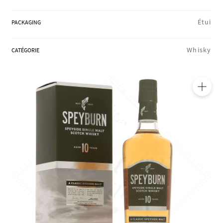
RÉGIONS
Étui
PACKAGING
COFFRETS & CADEAUX
Whisky
CATÉGORIE
BOUTIQUE LOIRET
🔍
BLOG