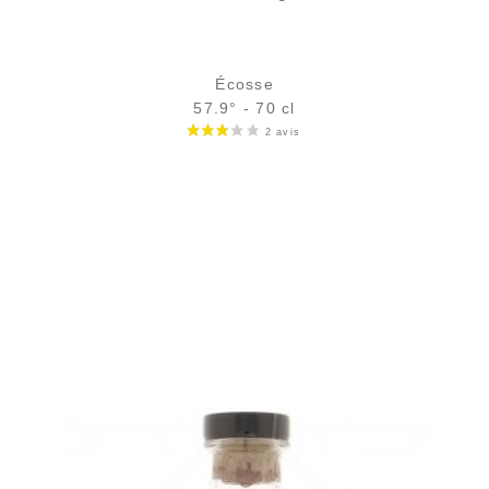
Écosse
57.9° - 70 cl
Bouteille :
rupture définitive
Échantillon 5 cl :
9,04
€
en stock
AJOUTER
FAVORIS