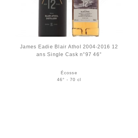
James Eadie Blair Athol 2004-2016 12
ans Single Cask n°97 46°
Écosse
46° - 70 cl
Bouteille :
rupture définitive
Échantillon 5 cl :
7,96
€
en stock
AJOUTER
FAVORIS