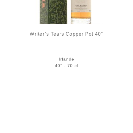
Writer’s Tears Copper Pot 40°
Irlande
40° - 70 cl
Bouteille :
45,90
€
en stock
Échantillon 5 cl :
6,18
€
en stock
AJOUTER
FAVORIS