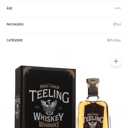
RÉGIONS
+++
ÂGE
Étui
PACKAGING
COFFRETS & CADEAUX
Whisky
CATÉGORIE
BOUTIQUE LOIRET
🔍
BLOG