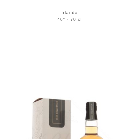
Irlande
46° - 70 cl
Bouteille :
59,90
€
en stock
Échantillon 5 cl :
7,18
€
en stock
AJOUTER
FAVORIS