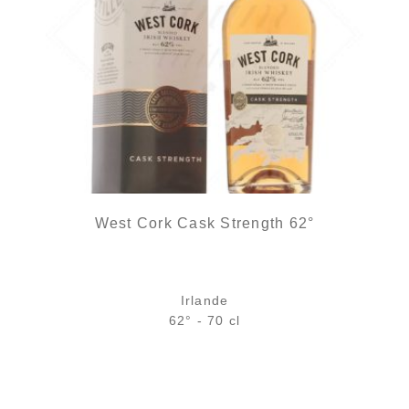
West Cork Cask Strength 62°
Irlande
62° - 70 cl
Bouteille :
49,90
€
rupture temporaire
Échantillon 5 cl :
6,46
€