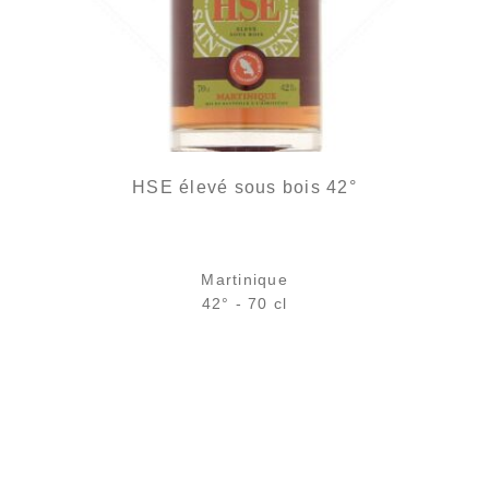
HSE élevé sous bois 42°
Martinique
42° - 70 cl
Bouteille :
29,40
€
en stock
Échantillon 5 cl :
5,00
€
en stock
AJOUTER
FAVORIS