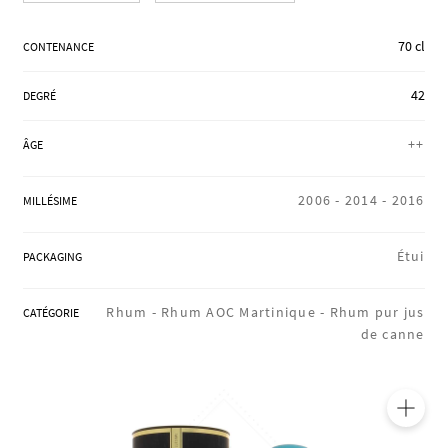
RÉGIONS
70 cl
CONTENANCE
42
DEGRÉ
COFFRETS & CADEAUX
++
ÂGE
BOUTIQUE LOIRET
2006 -
2014 -
2016
MILLÉSIME
Étui
PACKAGING
BLOG
Rhum -
Rhum AOC Martinique -
Rhum pur jus
CATÉGORIE
de canne
🔍