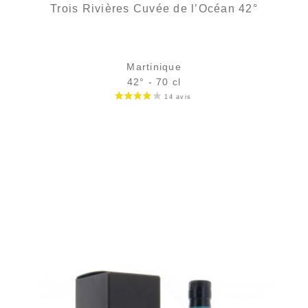
Trois Rivières Cuvée de l’Océan 42°
Martinique
42° - 70 cl
Bouteille :
27,90
€
en stock
Échantillon 5 cl :
4,89
€
rupture temporaire
AJOUTER
FAVORIS