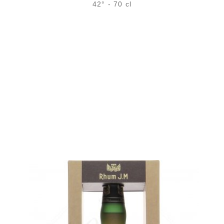
42° - 70 cl
Bouteille :
rupture définitive
Échantillon 5 cl :
rupture définitive
AJOUTER
FAVORIS
Une autre grande maison de Martinique pour un rhum dont la
finition en fût d’armagnac lui a apporté équilibre et finesse…