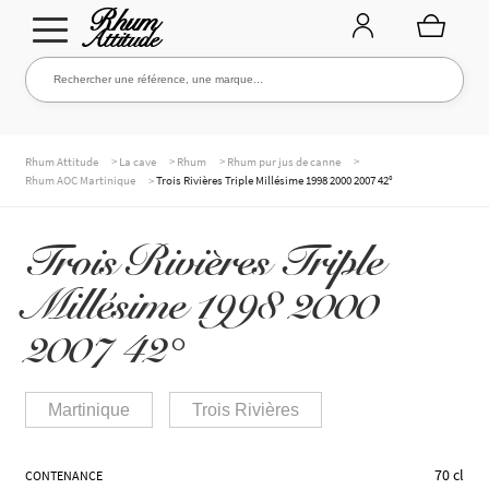
Aller
Aller
Rechercher une référence, une marque...
Rechercher
à
au
la
contenu
navigation
TOUTE LA CAVE
>
>
>
>
Rhum Attitude
La cave
Rhum
Rhum pur jus de canne
>
Rhum AOC Martinique
Trois Rivières Triple Millésime 1998 2000 2007 42°
NOS RHUMS
Trois Rivières Triple
Millésime 1998 2000
WHISKIES & +
2007 42°
Martinique
Trois Rivières
MARQUES
70 cl
CONTENANCE