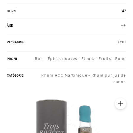
RÉGIONS
42
DEGRÉ
++
ÂGE
COFFRETS & CADEAUX
Étui
PACKAGING
BOUTIQUE LOIRET
Bois -
Épices douces -
Fleurs -
Fruits -
Rond
PROFIL
Rhum AOC Martinique -
Rhum pur jus de
CATÉGORIE
BLOG
canne
🔍