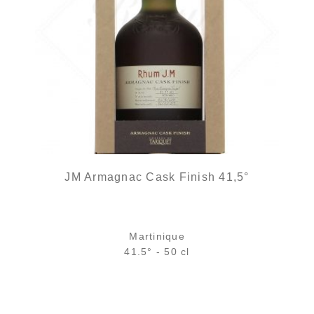
JM Armagnac Cask Finish 41,5°
Martinique
41.5° - 50 cl
Bouteille :
rupture définitive
Échantillon 5 cl :