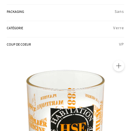
RÉGIONS
Sans
PACKAGING
Verre
CATÉGORIE
COFFRETS & CADEAUX
VP
COUP DE COEUR
BOUTIQUE LOIRET
🔍
BLOG