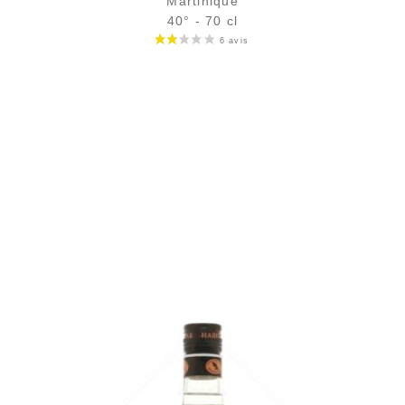
Martinique
40° - 70 cl
Bouteille :
29,90
€
en stock
Échantillon 5 cl :
5,04
€
en stock
AJOUTER
FAVORIS
Le grand classique pour des ti'punchs frais et vifs...