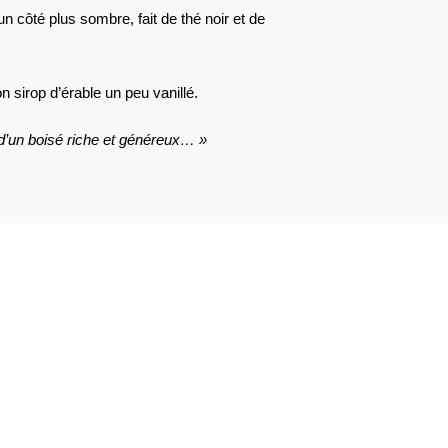
 un côté plus sombre, fait de thé noir et de
sirop d’érable un peu vanillé.
d’un boisé riche et généreux… »
AVIS À PROPOS DU PRODUIT
4
2
0
0
0
1★
2★
3★
4★
5★