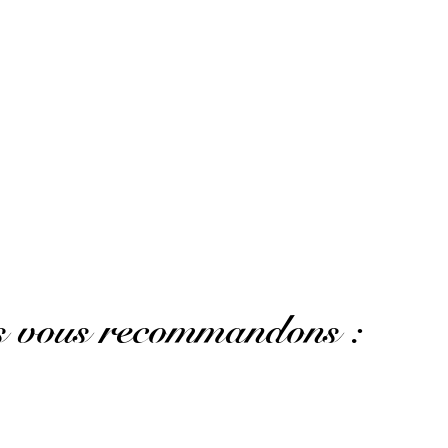
us vous recommandons :
Un rhum davantage marqué par le fût de Madère...