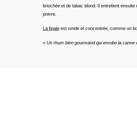
briochée et de tabac blond. Il entretient ensuite
poivre.
La finale
est ronde et concentrée, comme un bon 
« Un rhum bien gourmand qui enrobe la canne 
VOIR L'ATTESTATION
DOMINIQUE B.