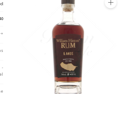
 cl
🔍
40
++
ns
 -
al
ne