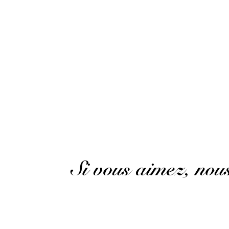
Gabriel S.
Publié le 11 octobre 2021 à 19 h 53 min
Très bon rhum!
Gabriel S.
Publié le 11 octobre 2021 à 19 h 53 min
Very good rum!
(Avis traduit)
Si vous aimez, no
Un brut de colonne très puissant...