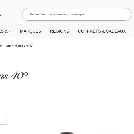
Rechercher une référence, une marque...
Recherch
e
S & +
MARQUES
RÉGIONS
COFFRETS & CADEAUX
>
William Hinton 6 ans 40°
ns 40°
n