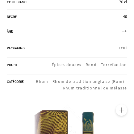
70 cl
CONTENANCE
RÉGIONS
40
DEGRÉ
COFFRETS & CADEAUX
++
ÂGE
Étui
PACKAGING
BOUTIQUE LOIRET
Épices douces -
Rond -
Torréfaction
PROFIL
BLOG
Rhum -
Rhum de tradition anglaise (Rum) -
CATÉGORIE
Rhum traditionnel de mélasse
🔍