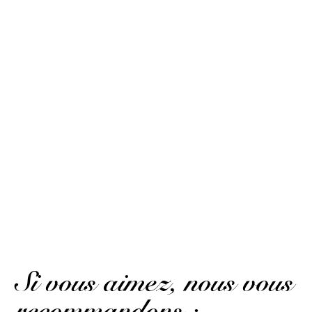
Publié le 30 mars 2025 à 21 h 53 min
Je recommande
Aline C.
Publié le 30 mars 2025 à 21 h 53 min
I recommend.
(Avis traduit)
Aline C.
Publié le 6 mars 2025 à 22 h 08 min
Excellent Goût vanille et de fruits
AFFICHER PLUS D'AVIS
Si vous aimez, nous vous
recommandons :