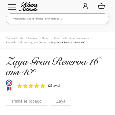
Aller
Aller
Rechercher une référence, une marque...
Rechercher
à
au
la
contenu
navigation
TOUTE LA CAVE
>
>
>
>
Rhum Attitude
La cave
Rhum
Rhum traditionnel de mélasse
>
Rhum de tradition anglaise (Rum)
Zaya Gran Reserva 16 ans 40°
NOS RHUMS
Zaya Gran Reserva 16
ans 40°
WHISKIES & +
(26 avis)
MARQUES
Trinité et Tobago
Zaya