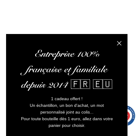
L’abus d’alcool est dangereux pour la santé, à
consommer avec modération
8 avi
Fermer la
Entreprise 100%
française et familiale
depuis 2014 🇫🇷 🇪🇺
1 cadeau offert !
Un échantillon, un bon d'achat, un mot
personnalisé joint au colis...
9.7
/10
9991 avis
Pour toute bouteille dès 1 euro, allez dans votre
panier pour choisir.