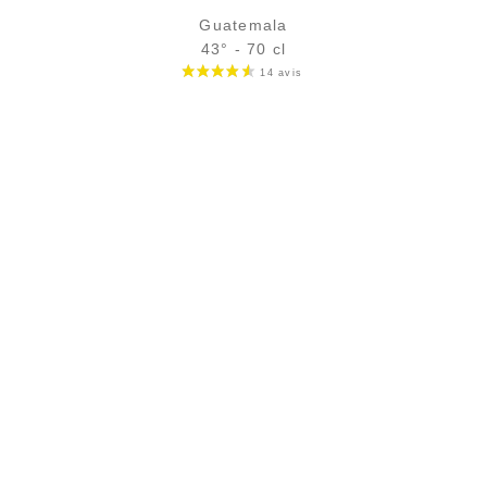
Guatemala
43° - 70 cl
Bouteille :
65,00
€
en stock
Échantillon 5 cl :
7,54
€
rupture temporaire
AJOUTER
FAVORIS
PAIEMENT SÉCURISÉ
Paiement CB sécurisé (3D Secure)