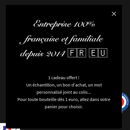
Fermer la
Entreprise 100%
française et familiale
depuis 2014 🇫🇷 🇪🇺
1 cadeau offert !
Un échantillon, un bon d'achat, un mot
personnalisé joint au colis...
Pour toute bouteille dès 1 euro, allez dans votre
9.7
/10
9991 avis
panier pour choisir.