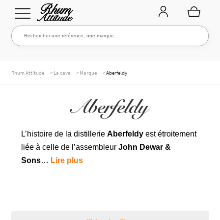
Aller
Aller
Rechercher une référence, une marque...
Rechercher
à
au
la
contenu
navigation
TOUTE LA CAVE
>
>
>
Rhum Attitude
La cave
Marque
Aberfeldy
Aberfeldy
NOS RHUMS
L’histoire de la distillerie
Aberfeldy
est étroitement
liée à celle de l’assembleur
John Dewar &
WHISKIES & +
Sons
…
Lire plus
MARQUES