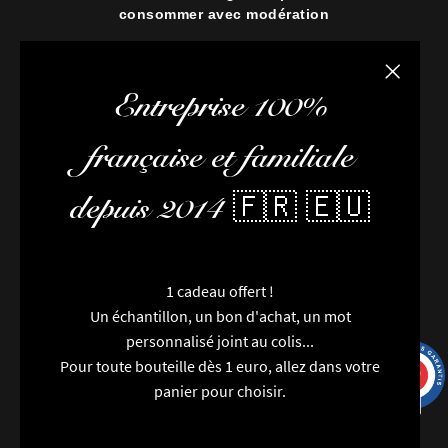
consommer avec modération
Fermer la
Entreprise 100%
française et familiale
depuis 2014 🇫🇷 🇪🇺
1 cadeau offert !
Un échantillon, un bon d'achat, un mot
personnalisé joint au colis...
Pour toute bouteille dès 1 euro, allez dans votre
9.7
/10
9991 avis
panier pour choisir.