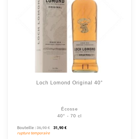
Loch Lomond Original 40°
Écosse
40° - 70 cl
Bouteille :
Le prix initial était : 36,90 €.
Le prix actuel est : 31,90 €.
36,90
€
31,90
€
rupture temporaire