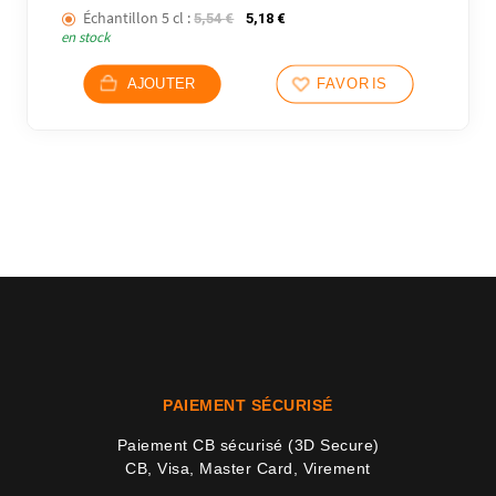
2 avi
Échantillon 5 cl :
Le prix initial était : 5,54 €.
Le prix actuel est : 5,18 €.
5,54
€
5,18
€
en stock
AJOUTER
FAVORIS
PAIEMENT SÉCURISÉ
Paiement CB sécurisé (3D Secure)
CB, Visa, Master Card, Virement