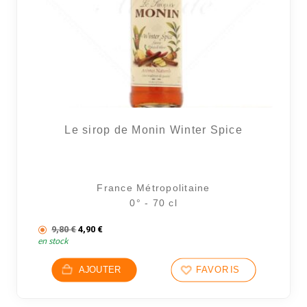
Le sirop de Monin Winter Spice
France Métropolitaine
0° - 70 cl
Le prix initial était : 9,80 €.
Le prix actuel est : 4,90 €.
9,80
€
4,90
€
en stock
AJOUTER
FAVORIS