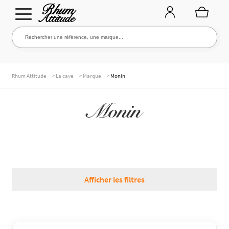
Aller
Aller
Rechercher une référence, une marque...
Rechercher
à
au
la
contenu
navigation
TOUTE LA CAVE
>
>
>
Rhum Attitude
La cave
Marque
Monin
Monin
NOS RHUMS
WHISKIES & +
Afficher les filtres
MARQUES