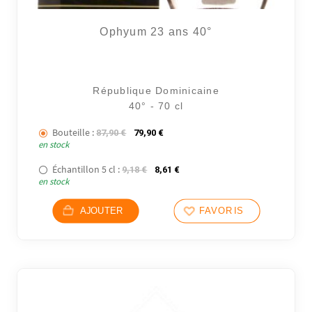
Ophyum 23 ans 40°
République Dominicaine
40° - 70 cl
Bouteille :
Le prix initial était : 87,90 €.
Le prix actuel est : 79,90 €.
87,90
€
79,90
€
en stock
Échantillon 5 cl :
Le prix initial était : 9,18 €.
Le prix actuel est : 8,61 €.
9,18
€
8,61
€
en stock
AJOUTER
FAVORIS