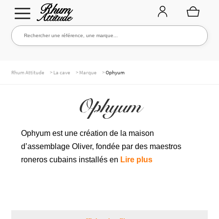
Aller
Aller
Rechercher une référence, une marque...
Rechercher
à
au
la
contenu
navigation
TOUTE LA CAVE
>
>
>
Rhum Attitude
La cave
Marque
Ophyum
Ophyum
NOS RHUMS
Ophyum est une création de la maison
d’assemblage Oliver, fondée par des maestros
WHISKIES & +
roneros cubains installés en
Lire plus
MARQUES