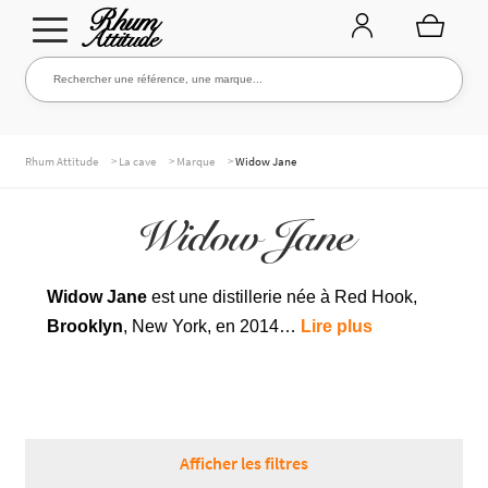
Aller
Aller
Rechercher une référence, une marque...
Rechercher
à
au
la
contenu
navigation
TOUTE LA CAVE
>
>
>
Rhum Attitude
La cave
Marque
Widow Jane
Widow Jane
NOS RHUMS
Widow Jane
est une distillerie née à Red Hook,
Brooklyn
, New York, en 2014…
Lire plus
WHISKIES & +
MARQUES
Afficher les filtres