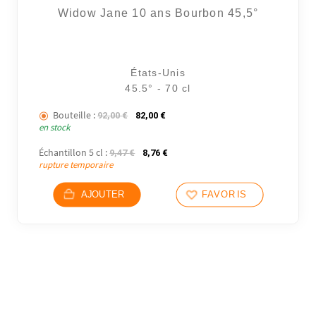
Widow Jane 10 ans Bourbon 45,5°
États-Unis
45.5° - 70 cl
Bouteille :
Le prix initial était : 92,00 €.
Le prix actuel est : 82,00 €.
92,00
€
82,00
€
en stock
Échantillon 5 cl :
Le prix initial était : 9,47 €.
Le prix actuel est : 8,76 €.
9,47
€
8,76
€
rupture temporaire
AJOUTER
FAVORIS