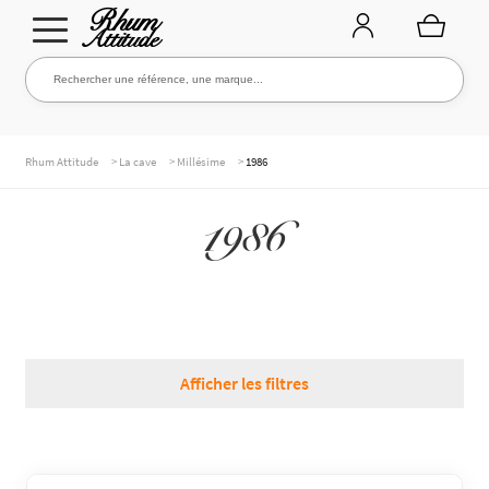
Aller
Aller
Rechercher une référence, une marque...
Rechercher
à
au
la
contenu
navigation
TOUTE LA CAVE
>
>
>
Rhum Attitude
La cave
Millésime
1986
1986
NOS RHUMS
WHISKIES & +
Afficher les filtres
MARQUES