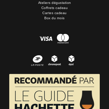
Ateliers dégustation
Coffrets cadeau
Cartes cadeau
Box du mois