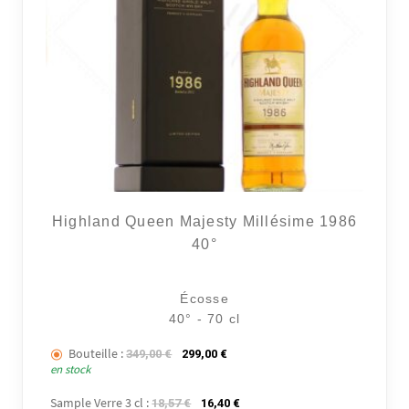
Highland Queen Majesty Millésime 1986
40°
Écosse
40° - 70 cl
Bouteille :
Le prix initial était : 349,00 €.
Le prix actuel est : 299,00 €.
349,00
€
299,00
€
en stock
Sample Verre 3 cl :
Le prix initial était : 18,57 €.
Le prix actuel est : 16,40 €.
18,57
€
16,40
€