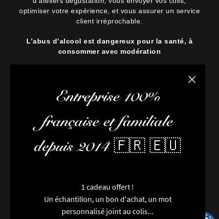
d’ateliers dégustation, vous envoyer vos colis,
optimiser votre expérience, et vous assurer un service
client irréprochable.
L’abus d’alcool est dangereux pour la santé, à
consommer avec modération
Fermer la
Entreprise 100%
française et familiale
depuis 2014 🇫🇷 🇪🇺
1 cadeau offert !
Un échantillon, un bon d'achat, un mot
personnalisé joint au colis...