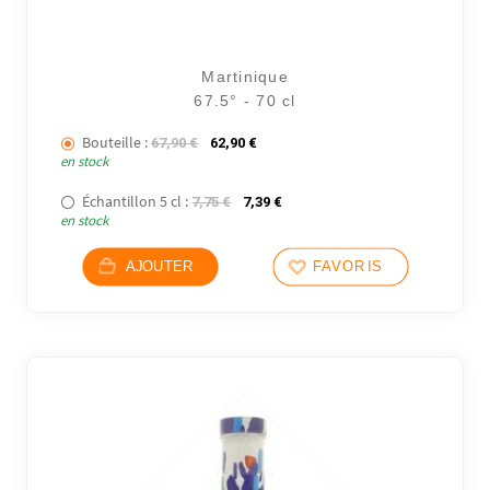
Martinique
67.5° - 70 cl
Bouteille :
Le prix initial était : 67,90 €.
Le prix actuel est : 62,90 €.
67,90
€
62,90
€
en stock
Échantillon 5 cl :
Le prix initial était : 7,75 €.
Le prix actuel est : 7,39 €.
7,75
€
7,39
€
en stock
AJOUTER
FAVORIS