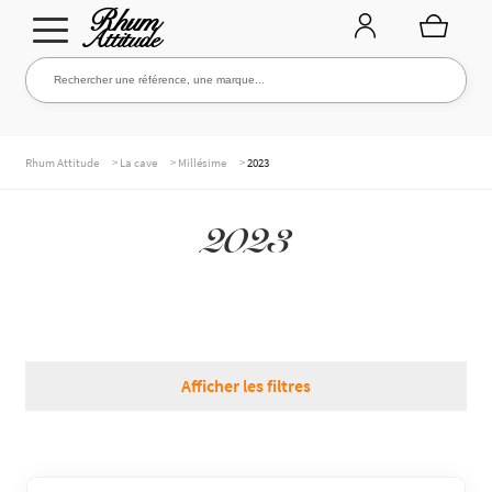
Aller
Aller
Rechercher une référence, une marque...
Rechercher
à
au
la
contenu
navigation
TOUTE LA CAVE
>
>
>
Rhum Attitude
La cave
Millésime
2023
2023
NOS RHUMS
WHISKIES & +
Afficher les filtres
MARQUES