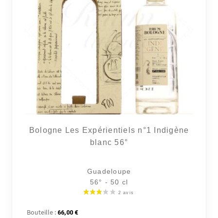
2 avi
Bologne Les Expérientiels n°1 Indigène
blanc 56°
Guadeloupe
56° - 50 cl
Bouteille :
66,00
€