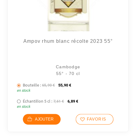
Ampov rhum blanc récolte 2023 55°
Cambodge
55° - 70 cl
Bouteille :
Le prix initial était : 65,90 €.
Le prix actuel est : 55,90 €.
65,90
€
55,90
€
en stock
Échantillon 5 cl :
Le prix initial était : 7,61 €.
Le prix actuel est : 6,89 €.
7,61
€
6,89
€
en stock
AJOUTER
FAVORIS