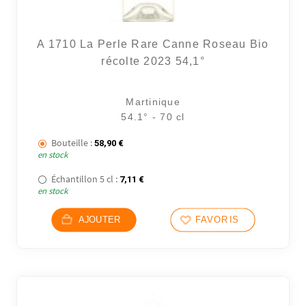
1 avi
A 1710 La Perle Rare Canne Roseau Bio
récolte 2023 54,1°
Martinique
54.1° - 70 cl
Bouteille :
58,90
€
en stock
Échantillon 5 cl :
7,11
€
en stock
AJOUTER
FAVORIS