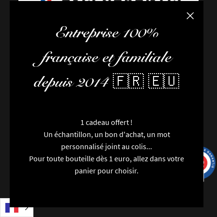
Fermer la
Entreprise 100%
FAQ / Aide
Conditions de livraison
française et familiale
Conditions générales de vente
L’équipe
depuis 2014 🇫🇷 🇪🇺
Newsletter
Contactez-nous
Nouveautés
1 cadeau offert !
Marques
Un échantillon, un bon d'achat, un mot
Particularités
personnalisé joint au colis...
Catégories
Pour toute bouteille dès 1 euro, allez dans votre
Millésimes
9.7
/10
9993 avis
panier pour choisir.
Régions
Packaging
Avis