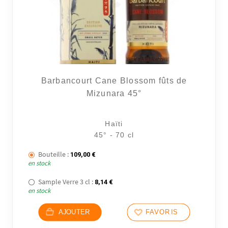
Barbancourt Cane Blossom fûts de
Mizunara 45°
Haïti
45° - 70 cl
Bouteille :
109,00
€
en stock
Sample Verre 3 cl :
8,14
€
en stock
AJOUTER
FAVORIS