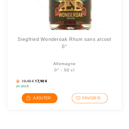
Siegfried Wonderoak Rhum sans alcool
0°
Allemagne
0° - 50 cl
Le prix initial était : 19,90 €.
Le prix actuel est : 17,90 €.
19,90
€
17,90
€
en stock
AJOUTER
FAVORIS