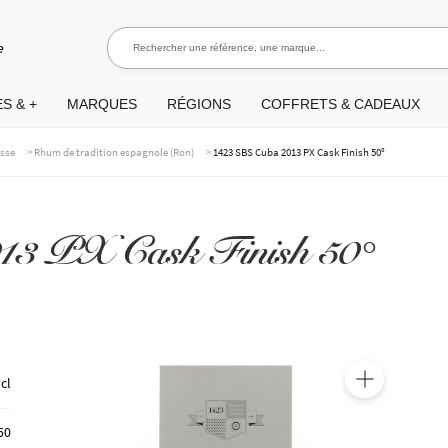
Rechercher une référence, une marque...
Rec
e
S & +
MARQUES
RÉGIONS
COFFRETS & CADEAUX
>
>
asse
Rhum de tradition espagnole (Ron)
1423 SBS Cuba 2013 PX Cask Finish 50°
13 PX Cask Finish 50°
 cl
🔍
50