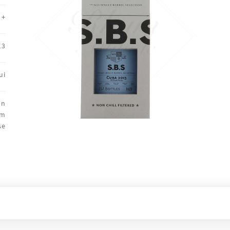
+
13
ui
on
um
se