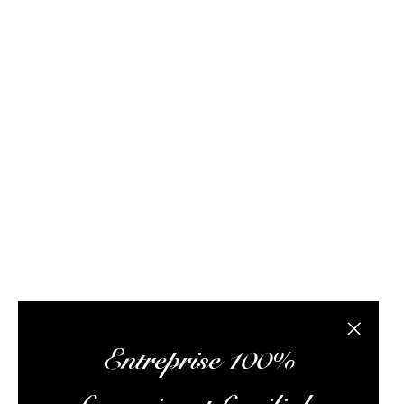
FAQ / Aide
Conditions de livraison
Conditions générales d
Rhum Attitude est un caviste spécialisé dans le r
site internet propose des bouteilles, des échantil
composée de passionnés de rhum et de logisticiens.
conseils pertinents, vous faire lire des articles 
L’abus
Fermer la
Entreprise 100%