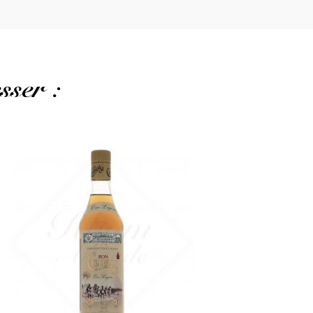
sser :