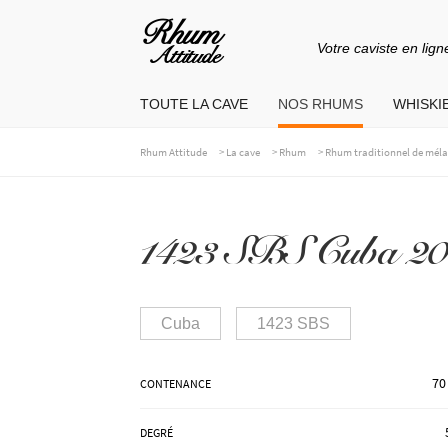
Votre caviste en lign
Aller
Aller
à
au
TOUTE LA CAVE
NOS RHUMS
WHISKIE
la
contenu
navigation
>
>
>
Rhum Attitude
La cave
Rhum
Rhum traditionnel de mél
1423 SBS Cuba 20
Cuba
1423 SBS
70
CONTENANCE
DEGRÉ