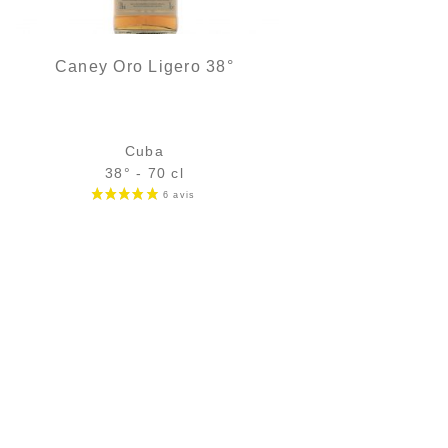
Caney Oro Ligero 38°
Cuba
38° - 70 cl
Bouteille :
34,90
€
en stock
€.
Échantillon 5 cl :
5,39
€
en stock
AJOUTER
FAVORIS