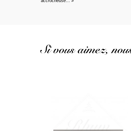
accrocheuse… »
Si vous aimez, no
Décryptez l'identité des rhums Trinidad avec ces 4
fûts différents du même millésime...