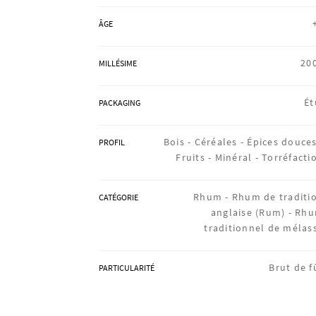
ÂGE
20
MILLÉSIME
Ét
PACKAGING
Bois -
Céréales -
Épices douces
PROFIL
Fruits -
Minéral -
Torréfacti
Rhum -
Rhum de traditi
CATÉGORIE
anglaise (Rum) -
Rh
traditionnel de mélas
Brut de f
PARTICULARITÉ