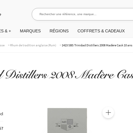
Rechercher une référence, une marque...
Rec
e
S & +
MARQUES
RÉGIONS
COFFRETS & CADEAUX
>
>
asse
Rhum de tradition anglaise (Rum)
1423 SBS Trinidad Distillers 2008 Madère Cask 10 ans
Distillers 2008 Madère Cas
 cl
🔍
57