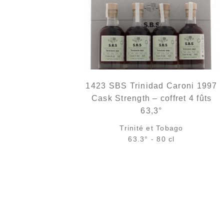
1423 SBS Trinidad Caroni 1997
Cask Strength – coffret 4 fûts
63,3°
Trinité et Tobago
63.3° - 80 cl
319,00
€
rupture temporaire
AJOUTER
FAVORIS