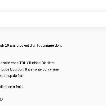
ask 10 ans
provient d’un
fût unique
dont
 distillé chez
TDL
(Trinidad Distillers
n fût de Bourbon. Il a ensuite connu une
eaucoup de fruit.
iltration à froid.
co