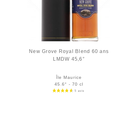
New Grove Royal Blend 60 ans
LMDW 45,6°
Île Maurice
45.6° - 70 cl
Bouteille :
rupture définitive
Échantillon 5 cl :
10,26
€
en stock
AJOUTER
FAVORIS