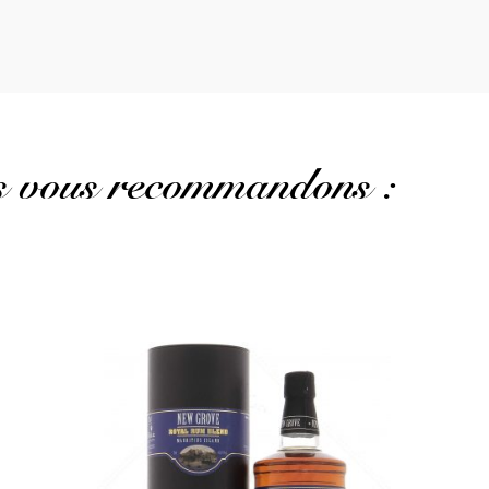
us vous recommandons :
Un assemblage corsé mais équilibré et charmeur...