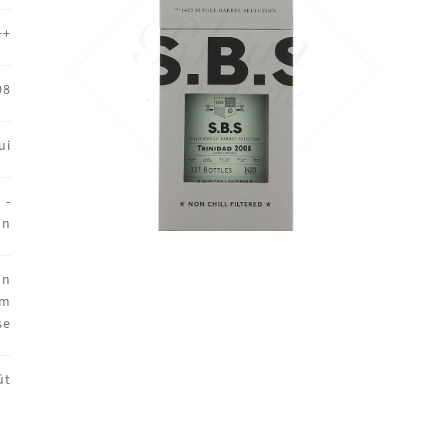
++
08
ui
 -
on
on
um
se
ût