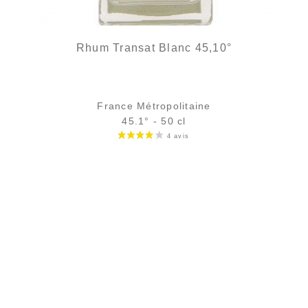
Rhum Transat Blanc 45,10°
France Métropolitaine
45.1° - 50 cl
Bouteille :
34,90
€
rupture temporaire
Échantillon 5 cl :
6,39
€
en stock
AJOUTER
FAVORIS