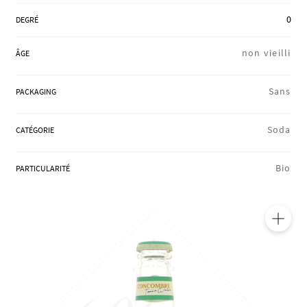
RÉGIONS
0
DEGRÉ
non vieilli
ÂGE
COFFRETS & CADEAUX
Sans
PACKAGING
BOUTIQUE LOIRET
Soda
CATÉGORIE
Bio
PARTICULARITÉ
BLOG
🔍