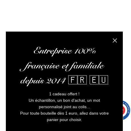
L’abus d’alcool est dangereux pour la santé, à
consommer avec modération
Fermer la
Entreprise 100%
française et familiale
depuis 2014 🇫🇷 🇪🇺
1 cadeau offert !
Un échantillon, un bon d'achat, un mot
personnalisé joint au colis...
9.7
/10
9991 avis
Pour toute bouteille dès 1 euro, allez dans votre
panier pour choisir.
3 avi