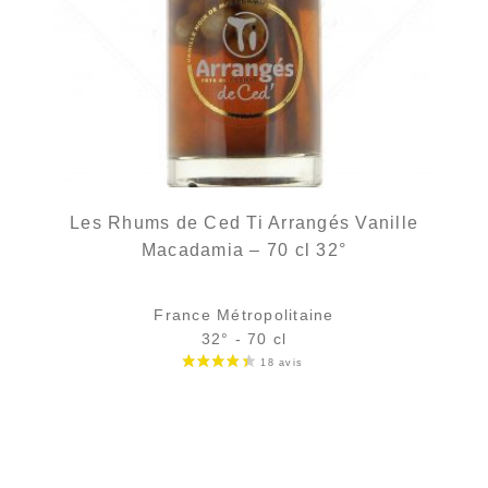
Les Rhums de Ced Ti Arrangés Vanille
Macadamia – 70 cl 32°
France Métropolitaine
32° - 70 cl
Bouteille :
35,90
€
en stock
Échantillon 5 cl :
6,16
€
en stock