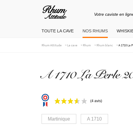
Votre caviste en lign
Aller
Aller
à
au
TOUTE LA CAVE
NOS RHUMS
WHISKIE
la
contenu
navigation
>
>
>
>
Rhum Attitude
La cave
Rhum
Rhum blanc
A 1710 La P
A 1710 La Perle 2
(4 avis)
Martinique
A 1710