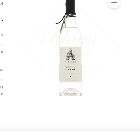
 cl
🔍
.5
li
18
ns
us
ne