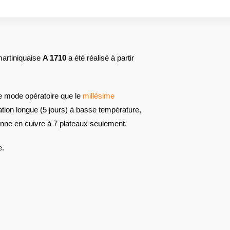
 martiniquaise
A 1710
a été réalisé à partir
e mode opératoire que le
millésime
ation longue (5 jours) à basse température,
olonne en cuivre à 7 plateaux seulement.
e.