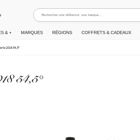
Rechercher une référence, une marque...
Rec
e
S & +
MARQUES
RÉGIONS
COFFRETS & CADEAUX
erle 2018 54,5°
018 54,5°