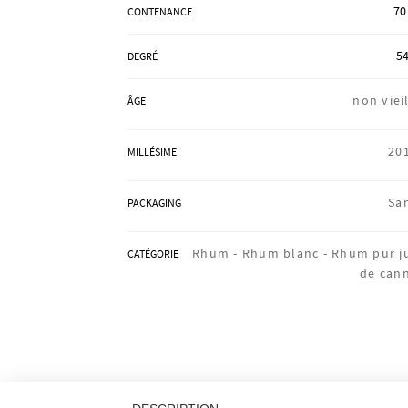
70
CONTENANCE
54
DEGRÉ
non vieil
ÂGE
20
MILLÉSIME
Sa
PACKAGING
Rhum -
Rhum blanc -
Rhum pur j
CATÉGORIE
de can