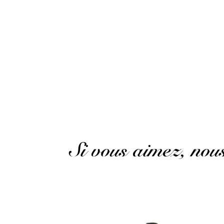
Jean H.
Publié le 14 mars 2020 à 22 h 14 min
Ok. RAS.
(Avis traduit)
Jean H.
Publié le 14 mars 2020 à 22 h 14 min
Ok. RAS.
Si vous aimez, no
Le millésime 2020...