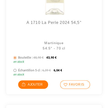
A 1710 La Perle 2024 54,5°
Martinique
54.5° - 70 cl
Bouteille :
Le prix initial était : 48,90 €.
Le prix actuel est : 43,90 €.
48,90
€
43,90
€
en stock
Échantillon 5 cl :
Le prix initial était : 6,39 €.
Le prix actuel est : 6,04 €.
6,39
€
6,04
€
en stock
AJOUTER
FAVORIS