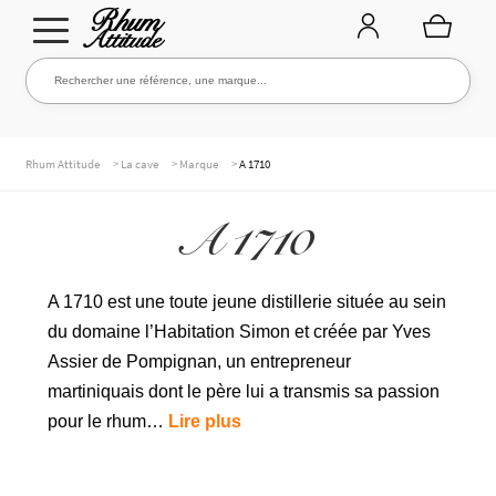
Aller
Aller
Rechercher une référence, une marque...
Rechercher
à
au
la
contenu
navigation
TOUTE LA CAVE
>
>
>
Rhum Attitude
La cave
Marque
A 1710
A 1710
NOS RHUMS
A 1710 est une toute jeune distillerie située au sein
du domaine l’Habitation Simon et créée par Yves
WHISKIES & +
Assier de Pompignan, un entrepreneur
martiniquais dont le père lui a transmis sa passion
pour le rhum…
Lire plus
MARQUES