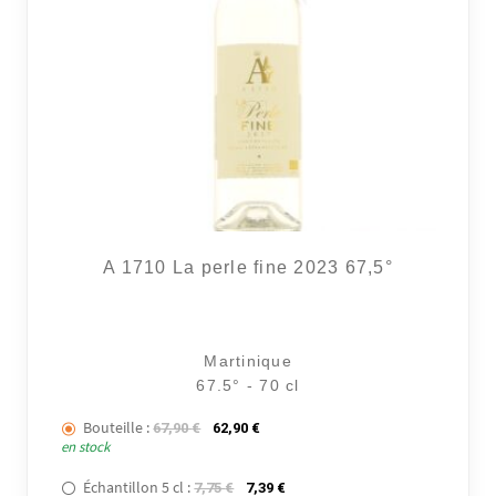
A 1710 La perle fine 2023 67,5°
Martinique
67.5° - 70 cl
Bouteille :
Le prix initial était : 67,90 €.
Le prix actuel est : 62,90 €.
67,90
€
62,90
€
en stock
Échantillon 5 cl :
Le prix initial était : 7,75 €.
Le prix actuel est : 7,39 €.
7,75
€
7,39
€