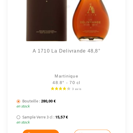
A 1710 La Delivrande 48,8°
Martinique
48.8° - 70 cl
Bouteille :
280,00
€
en stock
Sample Verre 3 cl :
15,57
€
en stock