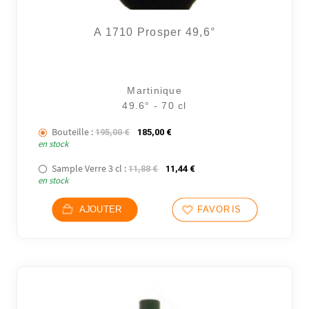
A 1710 Prosper 49,6°
Martinique
49.6° - 70 cl
Bouteille :
Le prix initial était : 195,00 €.
Le prix actuel est : 185,00 €.
195,00
€
185,00
€
en stock
Sample Verre 3 cl :
Le prix initial était : 11,88 €.
Le prix actuel est : 11,44 €
11,88
€
11,44
€
en stock
AJOUTER
FAVORIS
8 avi