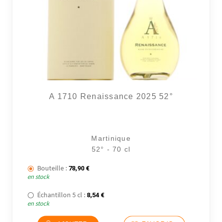
A 1710 Renaissance 2025 52°
3 avi
Martinique
52° - 70 cl
Bouteille :
78,90
€
en stock
Échantillon 5 cl :
8,54
€
en stock