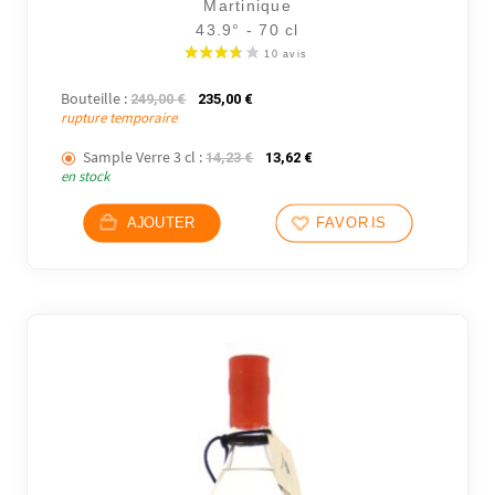
Martinique
43.9° - 70 cl
Bouteille :
Le prix initial était : 249,00 €.
Le prix actuel est : 235,00 €.
249,00
€
235,00
€
rupture temporaire
Sample Verre 3 cl :
Le prix initial était : 14,23 €.
Le prix actuel est : 13,62 €
14,23
€
13,62
€
en stock
AJOUTER
FAVORIS