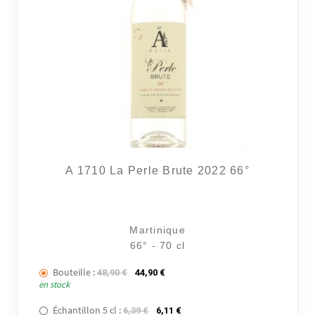
A 1710 La Perle Brute 2022 66°
Martinique
66° - 70 cl
Bouteille :
Le prix initial était : 48,90 €.
Le prix actuel est : 44,90 €.
48,90
€
44,90
€
en stock
Échantillon 5 cl :
Le prix initial était : 6,39 €.
Le prix actuel est : 6,11 €.
6,39
€
6,11
€