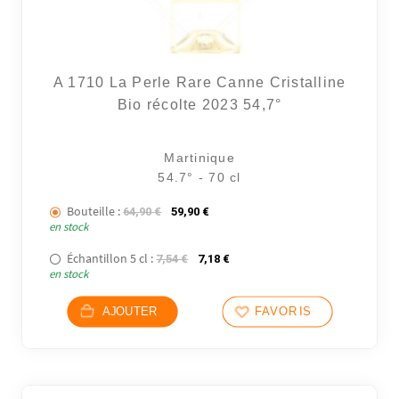
A 1710 La Perle Rare Canne Cristalline
Bio récolte 2023 54,7°
Martinique
54.7° - 70 cl
Bouteille :
Le prix initial était : 64,90 €.
Le prix actuel est : 59,90 €.
64,90
€
59,90
€
en stock
Échantillon 5 cl :
Le prix initial était : 7,54 €.
Le prix actuel est : 7,18 €.
7,54
€
7,18
€
en stock
AJOUTER
FAVORIS