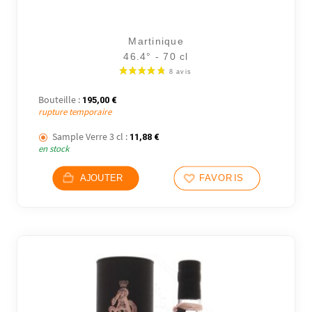
24 avi
Martinique
46.4° - 70 cl
Bouteille :
195,00
€
rupture temporaire
Sample Verre 3 cl :
11,88
€
en stock
AJOUTER
FAVORIS