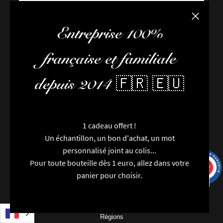
Fermer la
Entreprise 100%
française et familiale
depuis 2014 🇫🇷 🇪🇺
FAQ / Aide
Conditions de livraison
Conditions générales de vente
L’équipe
1 cadeau offert !
Newsletter
Un échantillon, un bon d'achat, un mot
Contactez-nous
personnalisé joint au colis...
Nouveautés
Pour toute bouteille dès 1 euro, allez dans votre
9.7
Marques
/10
9991 avis
panier pour choisir.
Particularités
Catégories
Millésimes
Régions