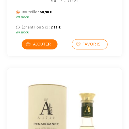
54.1° - 70 cl
Bouteille :
58,90
€
en stock
Échantillon 5 cl :
7,11
€
en stock
AJOUTER
FAVORIS