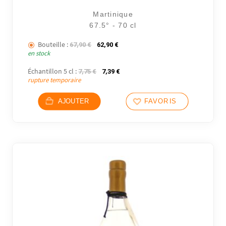
Martinique
67.5° - 70 cl
Bouteille :
Le prix initial était : 67,90 €.
Le prix actuel est : 62,90 €.
67,90
€
62,90
€
en stock
Échantillon 5 cl :
Le prix initial était : 7,75 €.
Le prix actuel est : 7,39 €.
7,75
€
7,39
€
rupture temporaire
AJOUTER
FAVORIS