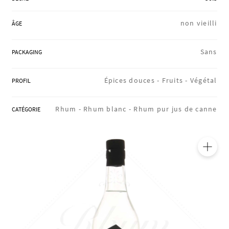
RÉGIONS
non vieilli
ÂGE
COFFRETS & CADEAUX
Sans
PACKAGING
Épices douces -
Fruits -
Végétal
PROFIL
BOUTIQUE LOIRET
Rhum -
Rhum blanc -
Rhum pur jus de canne
CATÉGORIE
BLOG
🔍