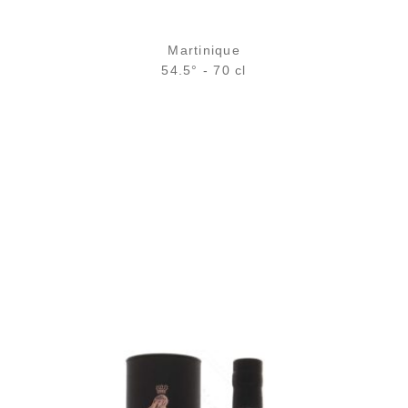
Martinique
54.5° - 70 cl
Bouteille :
rupture définitive
Échantillon 5 cl :
6,11
€
rupture temporaire
AJOUTER
FAVORIS
Le premier vieillissement de pur jus de canne de la maison...