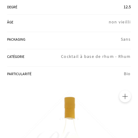
RÉGIONS
12.5
DEGRÉ
non vieilli
ÂGE
COFFRETS & CADEAUX
Sans
PACKAGING
BOUTIQUE LOIRET
Cocktail à base de rhum -
Rhum
CATÉGORIE
Bio
PARTICULARITÉ
BLOG
🔍