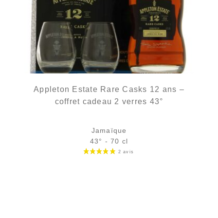
Appleton Estate Rare Casks 12 ans –
coffret cadeau 2 verres 43°
Jamaïque
43° - 70 cl
47,90
€
en stock
AJOUTER
FAVORIS