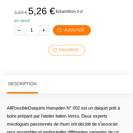
Le
Le
5,26
€
Échantillon 5 cl
5,69
€
prix
prix
en stock
initial
actuel
était :
est :
AJOUTER
5,69 €.
5,26 €.
FAVORIS
DESCRIPTION
AllPossibleDaiquiris Hampden N° 002 est un daiquiri prêt à
boire préparé par l’atelier italien Verso. Deux experts
mixologues passionnés de rhum ont décidé de s’associer
pour assembler et embouteiller différentes variantes de ce