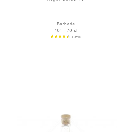
Barbade
40° - 70 cl
Bouteille :
33,90
€
rupture temporaire
Échantillon 5 cl :
5,32
€
en stock
AJOUTER
FAVORIS