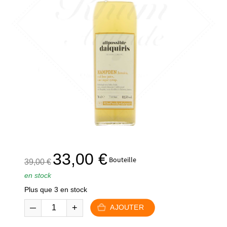
Le
Le
33,00
€
Bouteille
39,00
€
prix
prix
en stock
initial
actuel
Plus que 3 en stock
était :
est :
39,00 €.
33,00 €.
AJOUTER