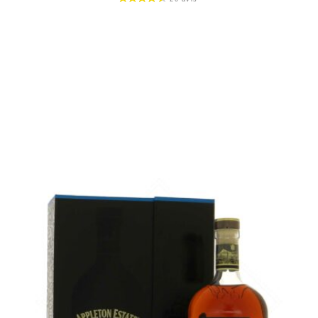
Bouteille :
39,90
€
en stock
Échantillon 5 cl :
5,75
€
en stock
AJOUTER
FAVORIS