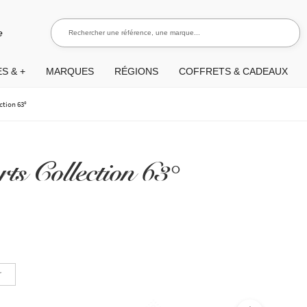
Rechercher une référence, une marque...
Recherch
e
S & +
MARQUES
RÉGIONS
COFFRETS & CADEAUX
ction 63°
ts Collection 63°
r