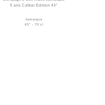
5 ans Calbar Edition 43°
Jamaïque
43° - 70 cl
Bouteille :
rupture définitive
Échantillon 5 cl :
6,11
€
en stock
AJOUTER
FAVORIS