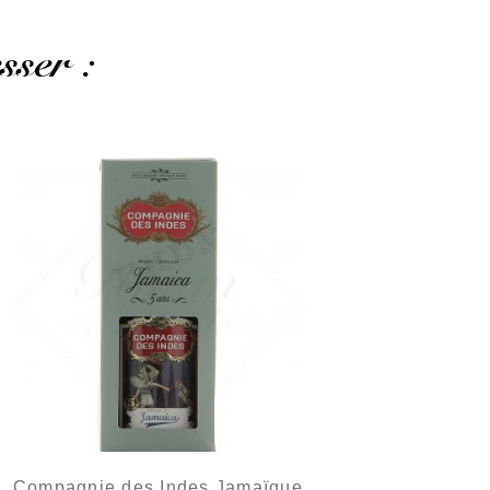
sser :
Compagnie des Indes Jamaïque