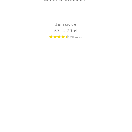
Jamaïque
57° - 70 cl
Bouteille :
39,90
€
en stock
Échantillon 5 cl :
5,75
€
en stock
AJOUTER
FAVORIS