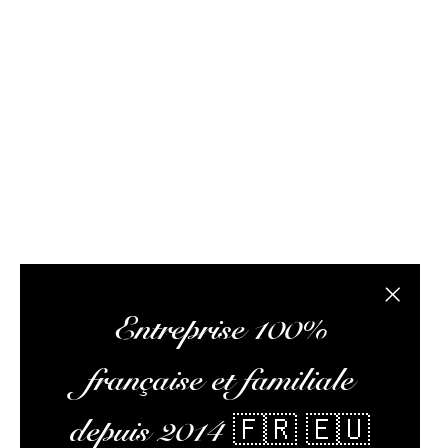
Rhum Attitude est un caviste spécialisé dans le r
site internet propose des bouteilles, des échantil
composée de passionnés de rhum et de logisticiens.
conseils pertinents, vous faire lire des articles 
L’abus
Fermer la
Entreprise 100%
française et familiale
depuis 2014 🇫🇷 🇪🇺