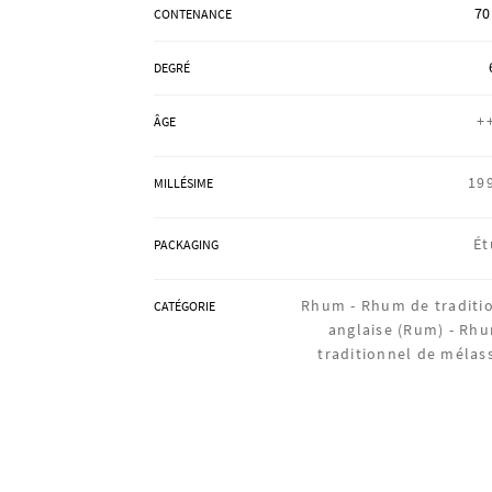
70
CONTENANCE
DEGRÉ
+
ÂGE
19
MILLÉSIME
Ét
PACKAGING
Rhum -
Rhum de traditi
CATÉGORIE
anglaise (Rum) -
Rh
traditionnel de mélas