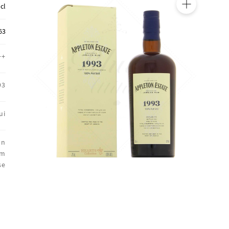
 cl
🔍
63
++
93
ui
on
um
se