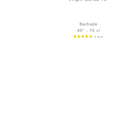
Barbade
40° - 70 cl
Bouteille :
33,90
€
rupture temporaire
Échantillon 5 cl :
5,32
€
en stock
AJOUTER
FAVORIS