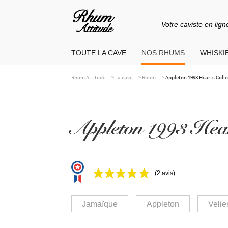
Votre caviste en lign
Aller
Aller
à
au
TOUTE LA CAVE
NOS RHUMS
WHISKIE
la
contenu
navigation
>
>
>
Rhum Attitude
La cave
Rhum
Appleton 1993 Hearts Colle
Appleton 1993 Hear
(2 avis)
Jamaïque
Appleton
Velie