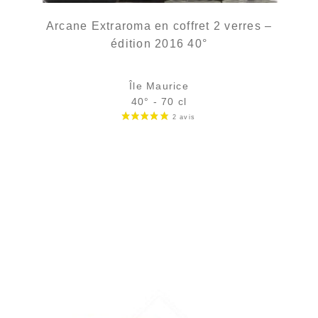
Arcane Extraroma en coffret 2 verres –
édition 2016 40°
Île Maurice
40° - 70 cl
rupture définitive
AJOUTER
FAVORIS
La même bouteille dans un étui simple...