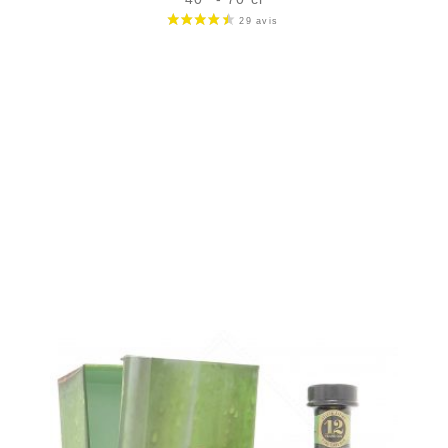
Bouteille :
49,90
€
en stock
Échantillon 5 cl :
6,46
€
en stock
AJOUTER
FAVORIS
La même bouteille en coffret papillon...