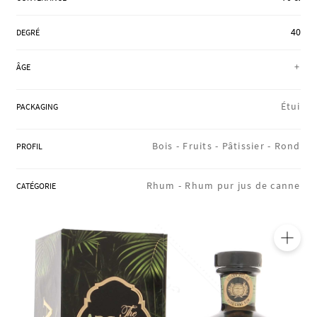
RÉGIONS
40
DEGRÉ
+
ÂGE
COFFRETS & CADEAUX
Étui
PACKAGING
BOUTIQUE LOIRET
Bois -
Fruits -
Pâtissier -
Rond
PROFIL
BLOG
Rhum -
Rhum pur jus de canne
CATÉGORIE
🔍