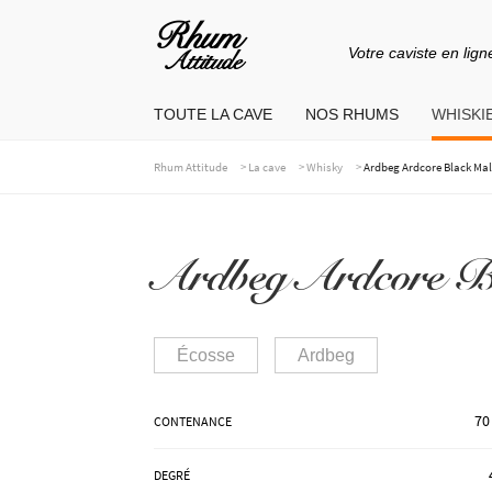
Votre caviste en lign
Aller
Aller
à
au
TOUTE LA CAVE
NOS RHUMS
WHISKIE
la
contenu
navigation
>
>
>
Rhum Attitude
La cave
Whisky
Ardbeg Ardcore Black Mal
Ardbeg Ardcore B
Écosse
Ardbeg
70
CONTENANCE
DEGRÉ