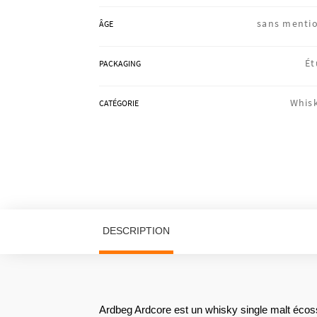
sans menti
ÂGE
Ét
PACKAGING
Whis
CATÉGORIE
DESCRIPTION
Ardbeg Ardcore est un whisky single malt écossais