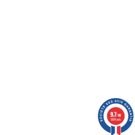
oyer vos colis, optimiser votre expérience, et vous
ération
9.7
/10
9991 avis