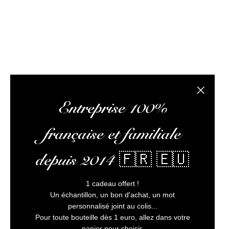
conseils pertinents, vous faire lire des articles 
L’abus
Fermer la
Entreprise 100%
française et familiale
depuis 2014 🇫🇷 🇪🇺
1 cadeau offert !
Un échantillon, un bon d'achat, un mot
personnalisé joint au colis...
Pour toute bouteille dès 1 euro, allez dans votre
panier pour choisir.