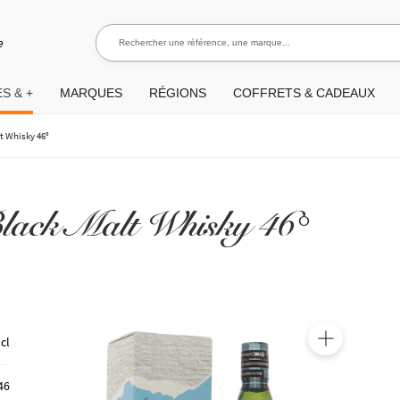
Rechercher une référence, une marque...
Rec
e
S & +
MARQUES
RÉGIONS
COFFRETS & CADEAUX
t Whisky 46°
lack Malt Whisky 46°
 cl
🔍
46