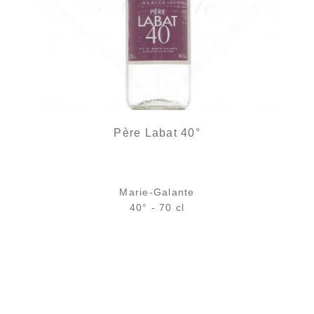
Père Labat 40°
Marie-Galante
40° - 70 cl
Bouteille :
24,90
€
en stock
Échantillon 5 cl :
4,68
€
en stock
AJOUTER
FAVORIS