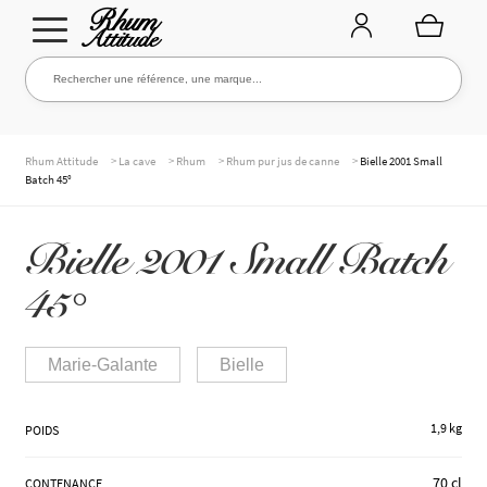
Aller
Aller
Rechercher une référence, une marque...
Rechercher
à
au
la
contenu
navigation
TOUTE LA CAVE
>
>
>
>
Rhum Attitude
La cave
Rhum
Rhum pur jus de canne
Bielle 2001 Small
Batch 45°
NOS RHUMS
Bielle 2001 Small Batch
45°
WHISKIES & +
Marie-Galante
Bielle
MARQUES
1,9 kg
POIDS
70 cl
CONTENANCE