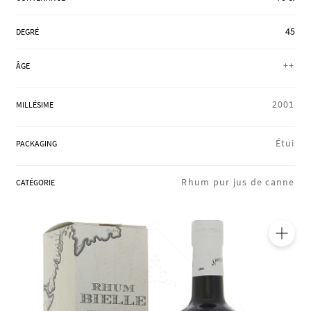
RÉGIONS
45
DEGRÉ
++
ÂGE
COFFRETS & CADEAUX
2001
MILLÉSIME
BOUTIQUE LOIRET
Étui
PACKAGING
BLOG
Rhum pur jus de canne
CATÉGORIE
🔍