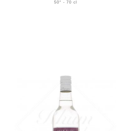
50° - 70 cl
Bouteille :
rupture définitive
Échantillon 5 cl :
6,04
€
en stock
AJOUTER
FAVORIS