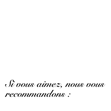
10
/10
Damien C.
Publié le 21 avril 2021 à 9 h 27 min
Basé sur 2 avis
Excellent
(Avis traduit)
Damien C.
Publié le 21 avril 2021 à 9 h 27 min
Excellent
Si vous aimez, nous vous
recommandons :