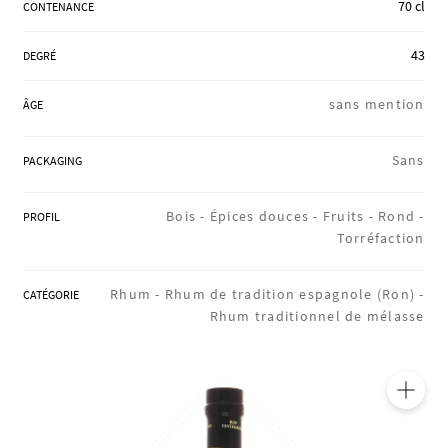
70 cl
CONTENANCE
RÉGIONS
43
DEGRÉ
COFFRETS & CADEAUX
sans mention
ÂGE
Sans
PACKAGING
BOUTIQUE LOIRET
Bois -
Épices douces -
Fruits -
Rond -
PROFIL
Torréfaction
BLOG
Rhum -
Rhum de tradition espagnole (Ron) -
CATÉGORIE
Rhum traditionnel de mélasse
🔍