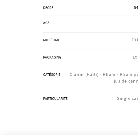
54
DEGRÉ
ÂGE
20
MILLÉSIME
Ét
PACKAGING
Clairin (Haïti) -
Rhum -
Rhum p
CATÉGORIE
jus de can
Single ca
PARTICULARITÉ