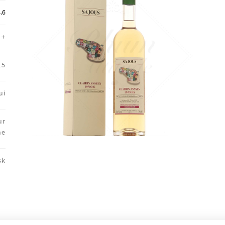
🔍
.6
+
15
ui
ur
ne
sk