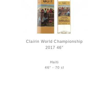
Clairin World Championship
2017 46°
Haïti
46° - 70 cl
Bouteille :
rupture définitive
Échantillon 5 cl :
rupture définitive
AJOUTER
FAVORIS