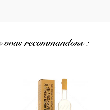
us vous recommandons :
Un assemblage réussi de tous les Clairins...