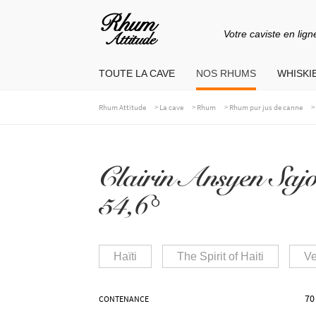
Votre caviste en lign
Aller
Aller
à
au
TOUTE LA CAVE
NOS RHUMS
WHISKIE
la
contenu
navigation
>
>
>
Rhum Attitude
La cave
Rhum
Rhum pur jus de canne
Clairin Ansyen Sa
54,6°
Haïti
The Spirit of Haiti
Ve
70
CONTENANCE