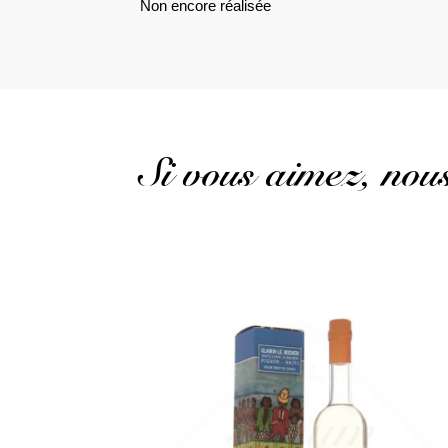
Non encore réalisée
Si vous aimez, no
Un clairin très rustique et gourmand...