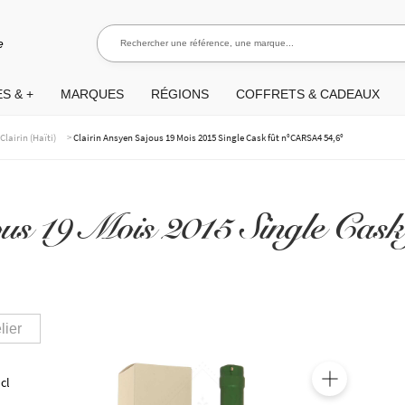
Rechercher une référence, une marque...
Rec
e
S & +
MARQUES
RÉGIONS
COFFRETS & CADEAUX
>
>
Clairin (Haïti)
Clairin Ansyen Sajous 19 Mois 2015 Single Cask fût n°CARSA4 54,6°
jous 19 Mois 2015 Single C
lier
 cl