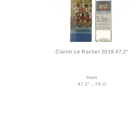
Clairin Le Rocher 2019 47,2°
Haïti
47.2° - 70 cl
Bouteille :
rupture définitive
Échantillon 5 cl :
rupture définitive
AJOUTER
FAVORIS