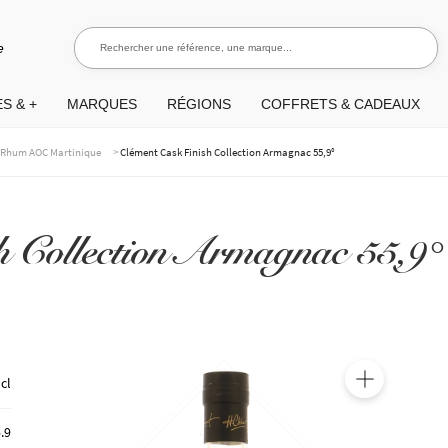
Rechercher une référence, une marque...
Recherch
e
S & +
MARQUES
RÉGIONS
COFFRETS & CADEAUX
>
>
Rhum AOC Martinique
Clément Cask Finish Collection Armagnac 55,9°
h Collection Armagnac 55,9°
 cl
🔍
.9