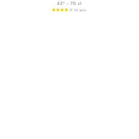
42° - 70 cl
Bouteille :
27,90
€
en stock
Échantillon 5 cl :
4,89
€
rupture temporaire
AJOUTER
FAVORIS
LIVRAISON
PRÉPARATION DES COL