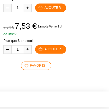
99,90 €.
94,90 €.
AJOUTER
Le
Le
7,53
€
Sample Verre 3 cl
7,74
€
prix
prix
en stock
initial
actuel
Plus que 3 en stock
était :
est :
7,74 €.
7,53 €.
AJOUTER
FAVORIS