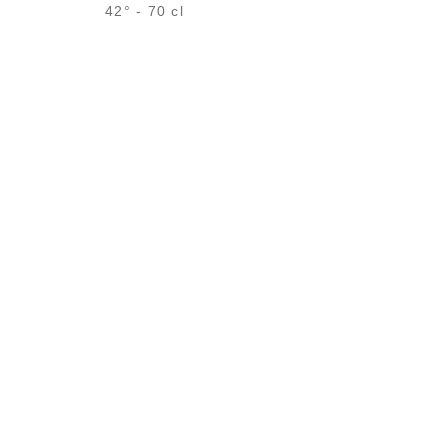
42° - 70 cl
Bouteille :
29,40
€
en stock
Échantillon 5 cl :
5,00
€
en stock
AJOUTER
FAVORIS
IS
TOUS NOS SERVICES