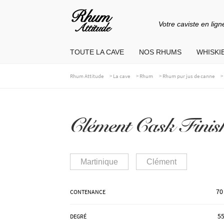
Votre caviste en lign
Aller
Aller
à
au
TOUTE LA CAVE
NOS RHUMS
WHISKIE
la
contenu
navigation
>
>
>
Rhum Attitude
La cave
Rhum
Rhum pur jus de canne
Clément Cask Finis
Martinique
Clément
70
CONTENANCE
55
DEGRÉ