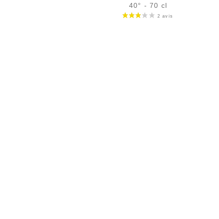
40° - 70 cl
Bouteille :
49,90
€
en stock
Échantillon 5 cl :
6,46
€
en stock
AJOUTER
FAVORIS
PAIEMENT SÉCURISÉ