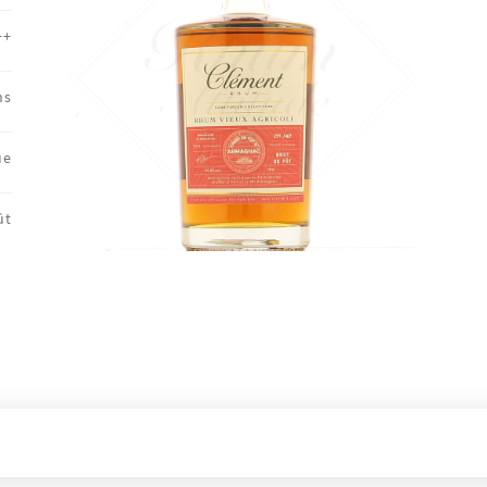
++
ns
ue
ût