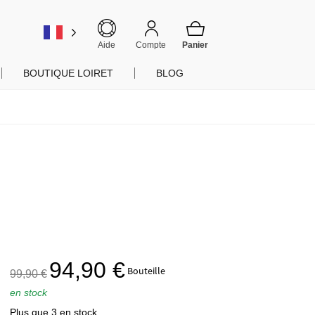
er
Aide
Compte
BOUTIQUE LOIRET
BLOG
Le
Le
94,90
€
Bouteille
99,90
€
prix
prix
en stock
initial
actuel
Plus que 3 en stock
était :
est :