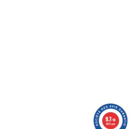
férences au meilleur prix possible, vous donner des
oyer vos colis, optimiser votre expérience, et vous
ération
14 avis
9.7
/10
9991 avis