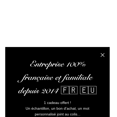
composée de passionnés de rhum et de logisticiens.
conseils pertinents, vous faire lire des articles 
L’abus
Fermer la
Entreprise 100%
française et familiale
depuis 2014 🇫🇷 🇪🇺
1 cadeau offert !
Un échantillon, un bon d'achat, un mot
personnalisé joint au colis...