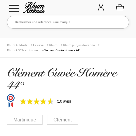
Aller
Aller
Rechercher une référence, une marque...
Rechercher
à
au
la
contenu
navigation
TOUTE LA CAVE
>
>
>
>
Rhum Attitude
La cave
Rhum
Rhum pur jus de canne
>
Rhum AOC Martinique
Clément Cuvée Homère 44°
NOS RHUMS
Clément Cuvée Homère
44°
WHISKIES & +
(10 avis)
MARQUES
Martinique
Clément