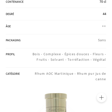
70 cl
CONTENANCE
RÉGIONS
44
DEGRÉ
COFFRETS & CADEAUX
++
ÂGE
Sans
PACKAGING
BOUTIQUE LOIRET
Bois -
Complexe -
Épices douces -
Fleurs -
PROFIL
Fruits -
Solvant -
Torréfaction -
Végétal
BLOG
Rhum AOC Martinique -
Rhum pur jus de
CATÉGORIE
canne
🔍