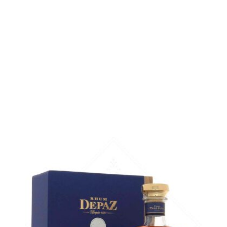
en stock
Sample Verre 3 cl :
11,10
€
en stock
AJOUTER
FAVORIS
Restons dans les beaux objets avec ce rhum équilibré et
gourmand...