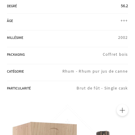
RÉGIONS
56.2
DEGRÉ
+++
ÂGE
COFFRETS & CADEAUX
2002
MILLÉSIME
BOUTIQUE LOIRET
Coffret bois
PACKAGING
Rhum -
Rhum pur jus de canne
CATÉGORIE
BLOG
Brut de fût -
Single cask
PARTICULARITÉ
🔍