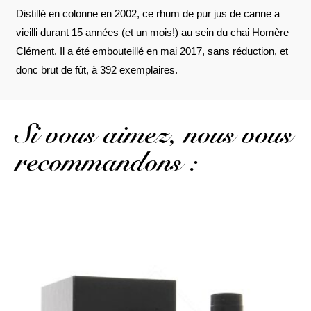
Distillé en colonne en 2002, ce rhum de pur jus de canne a
vieilli durant 15 années (et un mois!) au sein du chai Homère
Clément. Il a été embouteillé en mai 2017, sans réduction, et
donc brut de fût, à 392 exemplaires.
Si vous aimez, nous vous
recommandons :
Un rhum qui a acquis une pleine maturité, très aromatique et d'une
belle complexité...