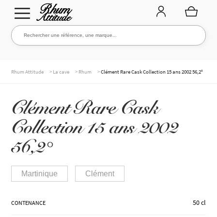
Aller
Aller
Rechercher une référence, une marque...
Rechercher
à
au
la
contenu
navigation
TOUTE LA CAVE
>
>
>
Rhum Attitude
La cave
Rhum
Clément Rare Cask Collection 15 ans 2002 56,2°
Clément Rare Cask
NOS RHUMS
Collection 15 ans 2002
56,2°
WHISKIES & +
Martinique
Clément
MARQUES
50 cl
CONTENANCE