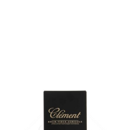
Bouteille :
169,00
€
en stock
Sample Verre 3 cl :
10,74
€
en stock
AJOUTER
FAVORIS
Un autre Clément sélectionné par Robert Peronet qui joue à fond la
carte du chêne américain...