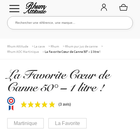
Aller
Aller
Rechercher une référence, une marque...
Rechercher
à
au
la
contenu
navigation
TOUTE LA CAVE
>
>
>
>
Rhum Attitude
La cave
Rhum
Rhum pur jus de canne
>
Rhum AOC Martinique
La Favorite Cœur de Canne 50° – 1 litre !
NOS RHUMS
La Favorite Cœur de
Canne 50° – 1 litre !
WHISKIES & +
(3 avis)
MARQUES
Martinique
La Favorite