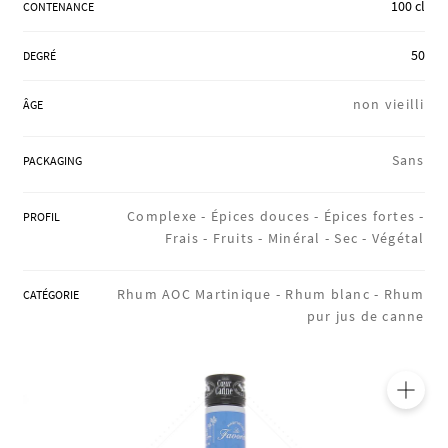
100 cl
CONTENANCE
RÉGIONS
50
DEGRÉ
COFFRETS & CADEAUX
non vieilli
ÂGE
Sans
PACKAGING
BOUTIQUE LOIRET
Complexe -
Épices douces -
Épices fortes -
PROFIL
Frais -
Fruits -
Minéral -
Sec -
Végétal
BLOG
Rhum AOC Martinique -
Rhum blanc -
Rhum
CATÉGORIE
pur jus de canne
🔍