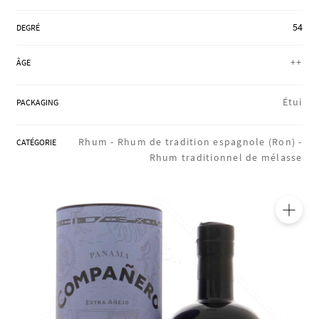
RÉGIONS
54
DEGRÉ
++
ÂGE
COFFRETS & CADEAUX
Étui
PACKAGING
BOUTIQUE LOIRET
Rhum -
Rhum de tradition espagnole (Ron) -
CATÉGORIE
Rhum traditionnel de mélasse
BLOG
🔍