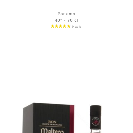
Panama
40° - 70 cl
Bouteille :
86,90
€
en stock
Échantillon 5 cl :
9,11
€
en stock
AJOUTER
FAVORIS