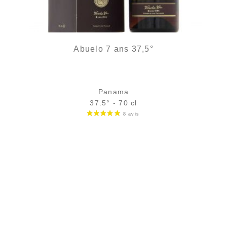
Abuelo 7 ans 37,5°
Panama
37.5° - 70 cl
Bouteille :
31,90
€
en stock
Échantillon 5 cl :
5,18
€
rupture temporaire
AJOUTER
FAVORIS