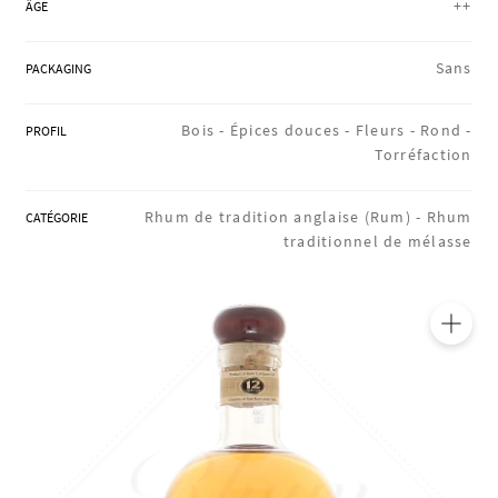
++
ÂGE
RÉGIONS
Sans
PACKAGING
COFFRETS & CADEAUX
Bois -
Épices douces -
Fleurs -
Rond -
PROFIL
Torréfaction
BOUTIQUE LOIRET
Rhum de tradition anglaise (Rum) -
Rhum
CATÉGORIE
traditionnel de mélasse
BLOG
🔍