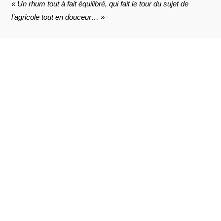
« Un rhum tout à fait équilibré, qui fait le tour du sujet de
l’agricole tout en douceur… »
AVIS À PROPOS DU PRODUIT
VOIR L'ATTESTATION
10
/10
Louis V.
Publié le 31 mars 2023 à 22 h 21 min
Basé sur 4 avis
Rappelle les souvenirs de Marie-Galante
Louis V.
Publié le 31 mars 2023 à 22 h 21 min