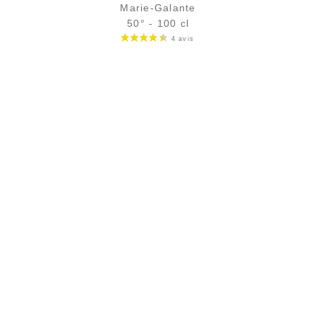
Marie-Galante
50° - 100 cl
Bouteille :
29,90
€
rupture temporaire
Échantillon 5 cl :
4,40
€
rupture temporaire
AJOUTER
FAVORIS
PAIEMENT SÉCURISÉ
Paiement CB sécurisé (3D Secure)