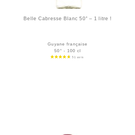
Belle Cabresse Blanc 50° – 1 litre !
Guyane française
50° - 100 cl
Bouteille :
28,90
€
en stock
Échantillon 5 cl :
4,35
€
en stock
AJOUTER
FAVORIS