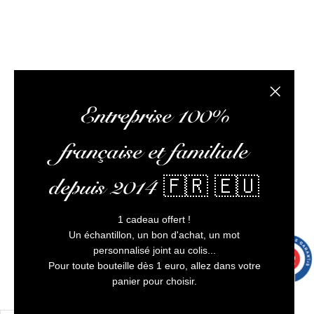
consommer avec modération
Fermer la
Entreprise 100%
française et familiale
depuis 2014 🇫🇷 🇪🇺
1 cadeau offert !
Un échantillon, un bon d'achat, un mot
personnalisé joint au colis...
9.7
/10
9993 avis
Pour toute bouteille dès 1 euro, allez dans votre
panier pour choisir.