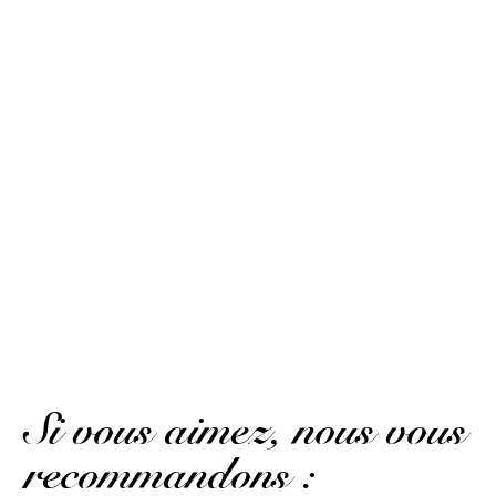
Reminds me of memories from Marie-Galante
(Avis traduit)
David F.
Publié le 2 janvier 2021 à 15 h 02 min
Excellent Rhum, surtout pour les personnes qui ne sont
pas habituées à des alcools fort !
David F.
Publié le 2 janvier 2021 à 15 h 02 min
Excellent Rum, especially for those who are not used to
strong alcohols!
(Avis traduit)
Si vous aimez, nous vous
recommandons :