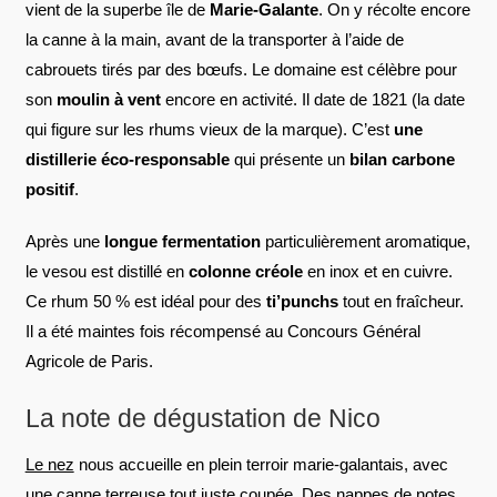
vient de la superbe île de
Marie-Galante
. On y récolte encore
la canne à la main, avant de la transporter à l’aide de
cabrouets tirés par des bœufs. Le domaine est célèbre pour
son
moulin à vent
encore en activité. Il date de 1821 (la date
qui figure sur les rhums vieux de la marque). C’est
une
distillerie éco-responsable
qui présente un
bilan carbone
positif
.
Après une
longue fermentation
particulièrement aromatique,
le vesou est distillé en
colonne créole
en inox et en cuivre.
Ce rhum 50 % est idéal pour des
ti’punchs
tout en fraîcheur.
Il a été maintes fois récompensé au Concours Général
Agricole de Paris.
La note de dégustation de Nico
Le nez
nous accueille en plein terroir marie-galantais, avec
une canne terreuse tout juste coupée. Des nappes de notes