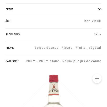
RÉGIONS
50
DEGRÉ
non vieilli
ÂGE
COFFRETS & CADEAUX
Sans
PACKAGING
BOUTIQUE LOIRET
Épices douces -
Fleurs -
Fruits -
Végétal
PROFIL
Rhum -
Rhum blanc -
Rhum pur jus de canne
CATÉGORIE
BLOG
🔍