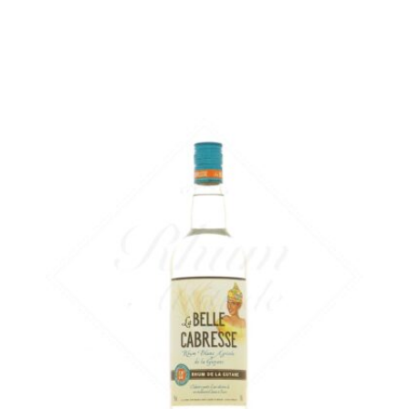
Un agricole guyanais équilibré qui joue dans la même cour que ses
cousins des Antilles…