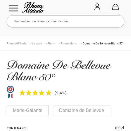
Aller
Aller
Rechercher une référence, une marque...
Rechercher
à
au
la
contenu
navigation
TOUTE LA CAVE
>
>
>
>
Rhum Attitude
La cave
Rhum
Rhum blanc
Domaine De Bellevue Blanc 50°
Domaine De Bellevue
NOS RHUMS
Blanc 50°
WHISKIES & +
(4 avis)
Marie-Galante
Domaine de Bellevue
MARQUES
100 cl
CONTENANCE