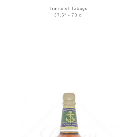
Trinité et Tobago
37.5° - 70 cl
Bouteille :
23,90
€
en stock
Échantillon 5 cl :
4,61
€
en stock
AJOUTER
FAVORIS