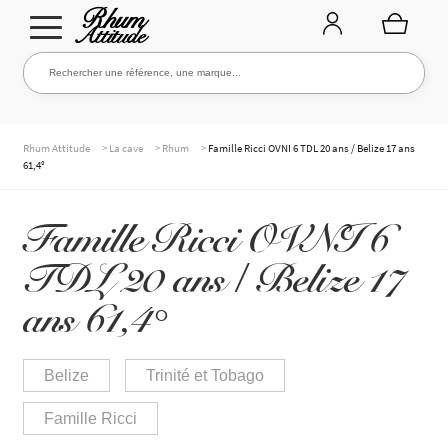
Aller
Aller
Rechercher une référence, une marque...
Rechercher
à
au
la
contenu
navigation
TOUTE LA CAVE
>
>
>
Rhum Attitude
La cave
Rhum
Famille Ricci OVNI 6 TDL 20 ans / Belize 17 ans
61,4°
NOS RHUMS
Famille Ricci OVNI 6
TDL 20 ans / Belize 17
WHISKIES & +
ans 61,4°
Belize
Trinité et Tobago
MARQUES
Famille Ricci