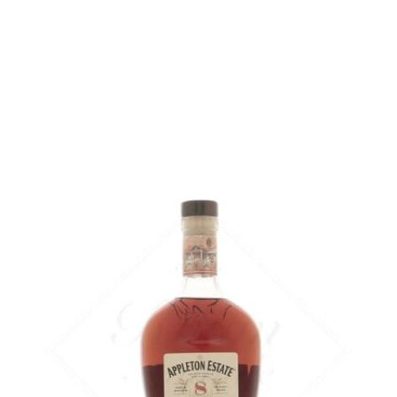
Bouteille :
48,90
€
en stock
Échantillon 5 cl :
6,39
€
en stock
AJOUTER
FAVORIS