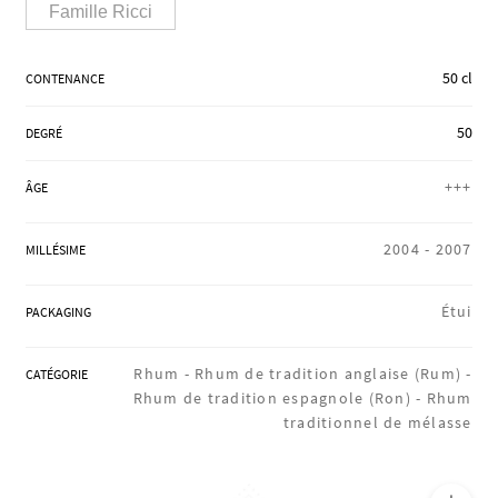
Famille Ricci
RÉGIONS
50 cl
CONTENANCE
COFFRETS & CADEAUX
50
DEGRÉ
+++
ÂGE
BOUTIQUE LOIRET
2004 -
2007
MILLÉSIME
BLOG
Étui
PACKAGING
Rhum -
Rhum de tradition anglaise (Rum) -
CATÉGORIE
Rhum de tradition espagnole (Ron) -
Rhum
traditionnel de mélasse