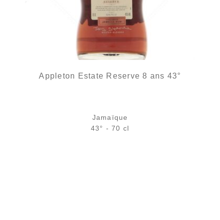
Appleton Estate Reserve 8 ans 43°
Jamaïque
43° - 70 cl
Bouteille :
37,90
€
rupture temporaire
Échantillon 5 cl :
5,61
€
en stock
AJOUTER
FAVORIS