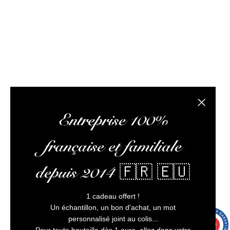
optimiser votre expérience, et vous assurer un service
client irréprochable.
L’abus d’alcool est dangereux pour la santé, à
consommer avec modération
Fermer la
Entreprise 100%
française et familiale
depuis 2014 🇫🇷 🇪🇺
1 cadeau offert !
Un échantillon, un bon d'achat, un mot
personnalisé joint au colis...
9.7
/10
9991 avis