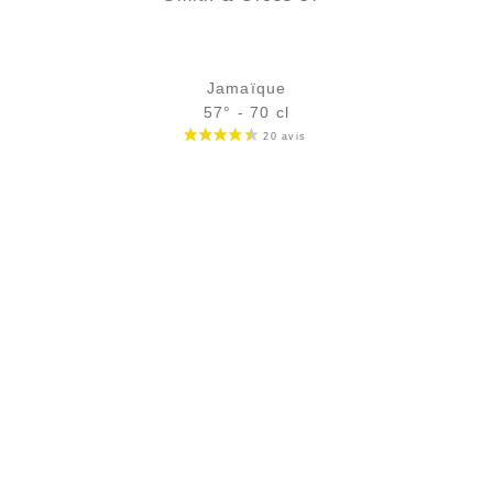
Jamaïque
57° - 70 cl
Bouteille :
39,90
€
en stock
Échantillon 5 cl :
5,75
€
en stock
AJOUTER
FAVORIS