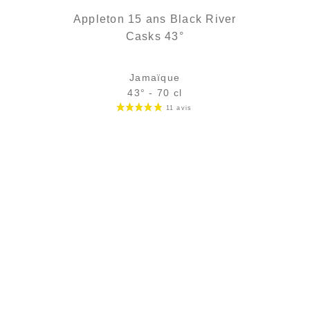
Appleton 15 ans Black River
Casks 43°
Jamaïque
43° - 70 cl
Bouteille :
62,90
€
en stock
Échantillon 5 cl :
7,39
€
en stock
AJOUTER
FAVORIS