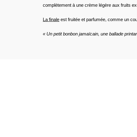
complètement à une crème légère aux fruits ex
La finale
est fruitée et parfumée, comme un coul
« Un petit bonbon jamaïcain, une ballade print
VOIR L'ATTESTATION
Mathilde C.
Publié le 25 avril 2022 à 21 h 22 min