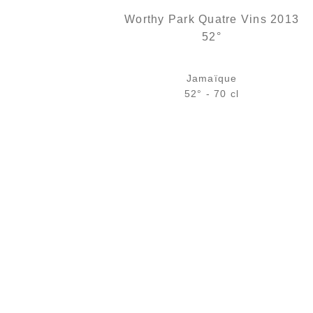
Worthy Park Quatre Vins 2013
52°
Jamaïque
52° - 70 cl
Bouteille :
rupture définitive
Échantillon 5 cl :
8,61
€
en stock
AJOUTER
FAVORIS