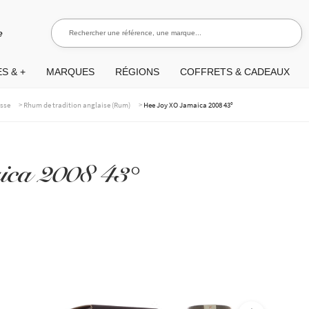
Rechercher une référence, une marque...
Recherch
e
S & +
MARQUES
RÉGIONS
COFFRETS & CADEAUX
>
>
asse
Rhum de tradition anglaise (Rum)
Hee Joy XO Jamaica 2008 43°
ca 2008 43°