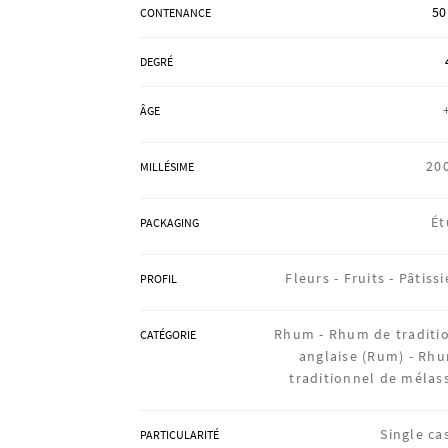
50
CONTENANCE
DEGRÉ
ÂGE
20
MILLÉSIME
Ét
PACKAGING
Fleurs -
Fruits -
Pâtissi
PROFIL
Rhum -
Rhum de traditi
CATÉGORIE
anglaise (Rum) -
Rh
traditionnel de mélas
Single ca
PARTICULARITÉ