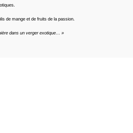
otiques.
is de mange et de fruits de la passion.
anière dans un verger exotique… »
AVIS À PROPOS DU PRODUIT
2
2
0
0
0
1★
2★
3★
4★
5★