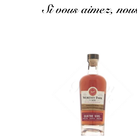
Si vous aimez, no
Un Worthy Park teinté de notes de vins sucrés...