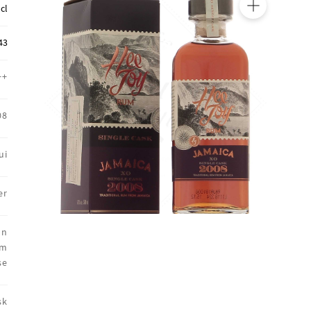
 cl
🔍
43
++
08
ui
er
on
um
se
sk